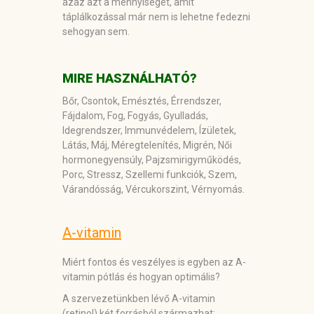
azaz azt a mennyiséget, amit
táplálkozással már nem is lehetne fedezni
sehogyan sem.
MIRE HASZNÁLHATÓ?
Bőr, Csontok, Emésztés, Érrendszer,
Fájdalom, Fog, Fogyás, Gyulladás,
Idegrendszer, Immunvédelem, Ízületek,
Látás, Máj, Méregtelenítés, Migrén, Női
hormonegyensúly, Pajzsmirigyműködés,
Porc, Stressz, Szellemi funkciók, Szem,
Várandósság, Vércukorszint, Vérnyomás.
A-vitamin
Miért fontos és veszélyes is egyben az A-
vitamin pótlás és hogyan optimális?
A szervezetünkben lévő A-vitamin
(retinol) két forrásból származhat: