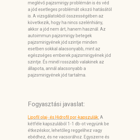
meglévő pajzsmirigy problémán is és véd
a jód esetleges problémát okozó hatásától
is. A vizsgálatokból összességében az
következik, hogy ha nincs szelénhiány,
akkor a jód nem árt, hanem használ. Az
autoimmun pajzsmirigy betegek
pajzsmirigyének jód szintje minden
esetben sokkal alacsonyabb, mint az
egészséges emberek pajzsmirigyének jód
szintje. És minél rosszabb valakinek az
állapota, annál alacsonyabb a
pajzsmirigyének jód tartalma.
Fogyasztási javaslat:
Lipofil olaj- és Hidrofil por-kapszulák:
A
kétféle kapszulából 1-1 db-ot vegyünk be
étkezéskor, lehetőleg reggelihez vagy
ebédhez, és ne vacsorához. Egyszerre és