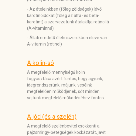
- Az ételeinkben (főleg zöldségek) lévő
karotinoidokat (főleg az alfa- és béta-
karotint) a szervezetünk átalakítja retinollá
(A-vitaminná)
- Állati eredetű élelmiszerekben eleve van
A-vitamin (retinol)
A kolin-só
A megfelelő mennyiségű kolin
fogyasztása azért fontos, hogy agyunk,
idegrendszerünk, májunk, veséink
megfelelően működjenek, sőt minden
sejtünk megfelelő működéséhez fontos.
A jód (és a szelén)
A megfelelő szelénbevitel csökkenti a
pajzsmirigy-betegségek kockázatát, javít