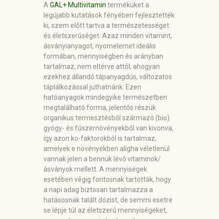
A
GAL+ Multivitamin
terméküket a
legújabb kutatások fényében fejlesztették
ki, szem előtt tartva a természetességet
és életszerűséget. Azaz minden vitamint,
ásványianyagot, nyomelemet ideális
formában, mennyiségben és arányban
tartalmaz, nem eltérve attól, ahogyan
ezekhez állandó tápanyagdús, változatos
táplálkozással juthatnánk. Ezen
hatóanyagok mindegyike természetben
megtalálható forma, jelentős részük
organikus termesztésből származó (bio)
gyógy- és fűszernövényekből van kivonva,
így azon ko-faktorokból is tartalmaz,
amelyek e növényekben aligha véletlenül
vannak jelen a bennük lévő vitaminok/
ásványok mellett. A mennyiségek
esetében végig fontosnak tartották, hogy
a napi adag biztosan tartalmazza a
hatásosnak talált dózist, de semmi esetre
se lépje túl az életszerű mennyiségeket,