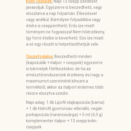
Kolin-cseppek:
Napi 13 csepp szedését
javasoljuk. Egyszerre is beszedhető, vagy
eloszlatva a nap folyamán. Étkezéssel
vagy anélkül. Bármilyen folyadékba vagy
ételre is cseppenthető. Erős íze miatt
töményen ne fogyassza! Nem hőérzékeny,
így forró ételbe is keverhető. Sós íze miatt
a só egy részét is helyettesíthetjük vele.
Összefoglalva:
Beszedhető minden
(kapszulák + italpor + cseppek) egyszerre
is bármelyik főétkezéskor, de ha az
emésztőrendszerünk érzékeny és/vagy a
maximumot szeretnénk kihozni a
termékből, akkor az italport érdemes több
részre elosztva szedni.
Napi adag:
1 db Lipofil olajkapszula (barna)
+ 1 db Hidrofil gyomorsav-ellenálló, vegán
porkapszula (narancssárga) + 5 ml (4,3 g)
komplementer italpor + 13 csepp kolin-
cseppek