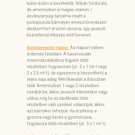
külön-külön is bevehetők. Ritkán fordul elő,
de amennyiben a magas vitamin-/
ásványianyag-tartalma miatt a
porkapszula bármilyen emésztőrendszeri
diszkomfort-érzetet okozna, úgy javasolt
közvetlenül étkezés előtt bevenni.
Komplementer italpor:
Az italport vízben
érdemes feloldani. A hasznosulás
maximalizálásához legjobb több
részletben fogyasztani (pl.: 5 x 1 ml-t vagy
2 x 2,5 ml-t), de egyszerre is beszedhető a
teljes napi adag. Mérőkanalat a dobozban
talál. Amennyiben 1 vagy 2 részletben
szedjük be, akkor javasolt étkezéskor vagy
utána, míg ha az ideálisabb több
részletben való szedést választjuk, akkor
azt bármikor tehetjük. Ha érzékeny a
gyomra vagy kevés a gyomorsava,
fogyassza több részletben (pl.: 5 x 1 ml-t).