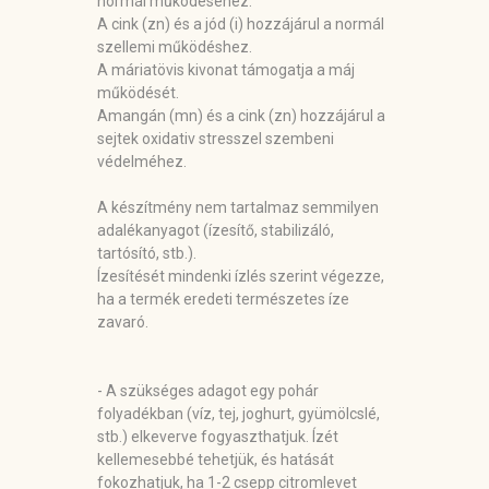
normál működéséhez.
A cink (zn) és a jód (i) hozzájárul a normál
szellemi működéshez.
A máriatövis kivonat támogatja a máj
működését.
Amangán (mn) és a cink (zn) hozzájárul a
sejtek oxidativ stresszel szembeni
védelméhez.
A készítmény nem tartalmaz semmilyen
adalékanyagot (ízesítő, stabilizáló,
tartósító, stb.).
Ízesítését mindenki ízlés szerint végezze,
ha a termék eredeti természetes íze
zavaró.
- A szükséges adagot egy pohár
folyadékban (víz, tej, joghurt, gyümölcslé,
stb.) elkeverve fogyaszthatjuk. Ízét
kellemesebbé tehetjük, és hatását
fokozhatjuk, ha 1-2 csepp citromlevet