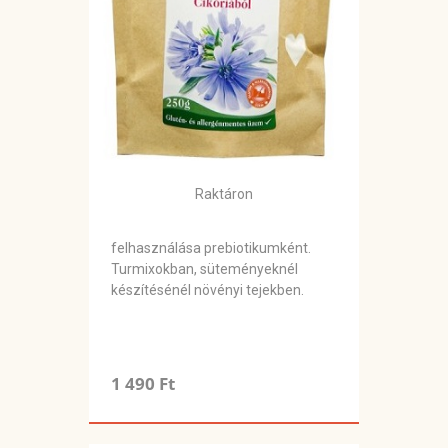
Raktáron
felhasználása prebiotikumként.
Turmixokban, süteményeknél
készítésénél növényi tejekben.
1 490 Ft