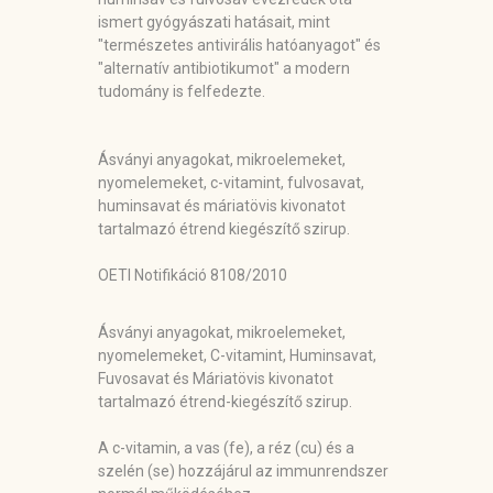
ismert gyógyászati hatásait, mint
"természetes antivirális hatóanyagot" és
"alternatív antibiotikumot" a modern
tudomány is felfedezte.
Ásványi anyagokat, mikroelemeket,
nyomelemeket, c-vitamint, fulvosavat,
huminsavat és máriatövis kivonatot
tartalmazó étrend kiegészítő szirup.
OETI Notifikáció 8108/2010
Ásványi anyagokat, mikroelemeket,
nyomelemeket, C-vitamint, Huminsavat,
Fuvosavat és Máriatövis kivonatot
tartalmazó étrend-kiegészítő szirup.
A c-vitamin, a vas (fe), a réz (cu) és a
szelén (se) hozzájárul az immunrendszer