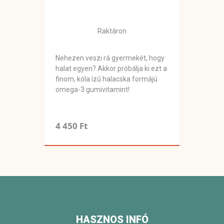
Raktáron
Nehezen veszi rá gyermekét, hogy
halat egyen? Akkor próbálja ki ezt a
finom, kóla ízű halacska formájú
omega-3 gumivitamint!
4 450 Ft
HASZNOS INFÓ