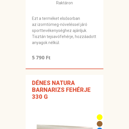
Raktáron
Ezt a terméket elsősorban
az izomtömeg-növeléssel járó
sporttevékenységhez ajánljuk.
Tisztán tejsavófehérje, hozzáadott
anyagok nélkül.
5 790 Ft
DÉNES NATURA
BARNARIZS FEHÉRJE
330 G