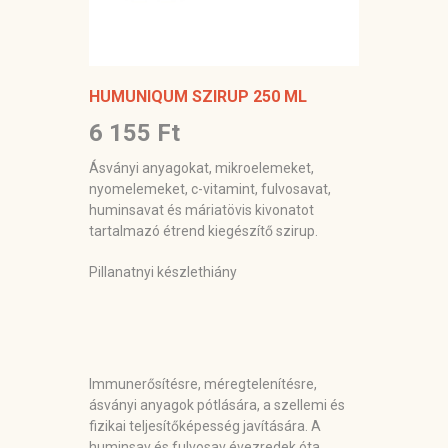
HUMUNIQUM SZIRUP 250 ML
6 155 Ft
Ásványi anyagokat, mikroelemeket,
nyomelemeket, c-vitamint, fulvosavat,
huminsavat és máriatövis kivonatot
tartalmazó étrend kiegészítő szirup.
Pillanatnyi készlethiány
Immunerősítésre, méregtelenítésre,
ásványi anyagok pótlására, a szellemi és
fizikai teljesítőképesség javítására. A
huminsav és fulvosav évezredek óta