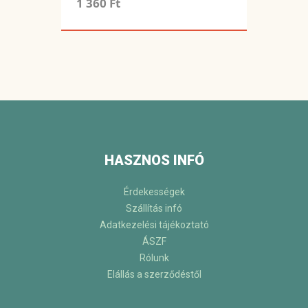
1 360 Ft
HASZNOS INFÓ
Érdekességek
Szállítás infó
Adatkezelési tájékoztató
ÁSZF
Rólunk
Elállás a szerződéstől