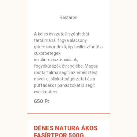
Raktáron
A köles összetett szénhidrát
tartalmánál fogva alacsony
glikémiás indexű, így beilleszthető a
cukorbetegek,
inzulinrezisztenciások,
fogyókúrázók étrendjébe. Magas
rosttartalma segíti az emésztést,
növeli a jóllakottságérzetet és a
puffadásos panaszokat is segít
csökkenteni.
650 Ft
DÉNES NATURA ÁKOS
FASÍRTPOR 500G