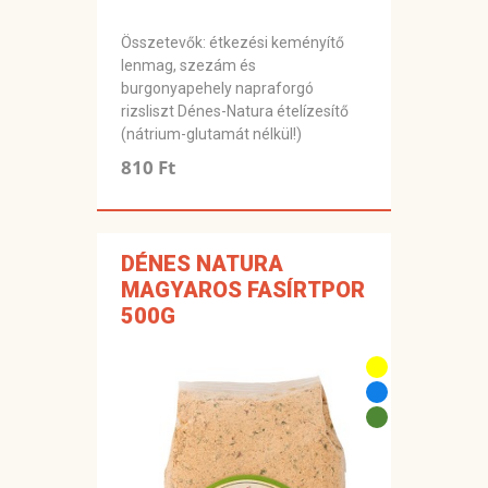
Összetevők: étkezési keményítő
lenmag, szezám és
burgonyapehely napraforgó
rizsliszt Dénes-Natura ételízesítő
(nátrium-glutamát nélkül!)
810 Ft
DÉNES NATURA
MAGYAROS FASÍRTPOR
500G