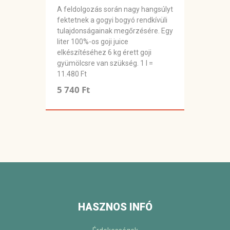
A feldolgozás során nagy hangsúlyt
fektetnek a gogyi bogyó rendkívüli
tulajdonságainak megőrzésére. Egy
liter 100%-os goji juice
elkészítéséhez 6 kg érett goji
gyümölcsre van szükség. 1 l =
11.480 Ft
5 740 Ft
HASZNOS INFÓ