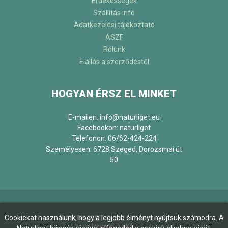
Érdekességek
Szállítás infó
Adatkezelési tájékoztató
ÁSZF
Rólunk
Elállás a szerződéstől
HOGYAN ÉRSZ EL MINKET
E-mailen: info@naturliget.eu
Facebookon:
naturliget
Telefonon: 06/62-424-224
Személyesen: 6728 Szeged, Dorozsmai út
50
Cookiekat használunk, hogy a legjobb élményt nyújtsuk számodra. A
NATURLIGET
©
2026
| Készítette:
Innovip.hu Kft.