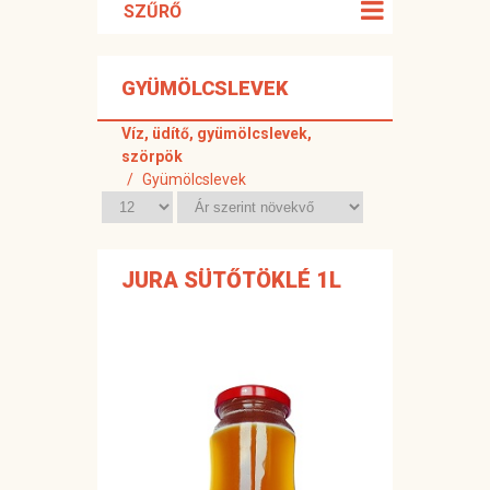
SZŰRŐ
GYÜMÖLCSLEVEK
Víz, üdítő, gyümölcslevek,
szörpök
Gyümölcslevek
JURA SÜTŐTÖKLÉ 1L