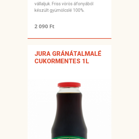
vállaljuk. Friss vörös áfonyából
készült gyümölcslé 100%.
2 090 Ft
JURA GRÁNÁTALMALÉ
CUKORMENTES 1L