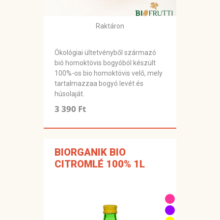
Raktáron
Ökológiai ültetvényből származó
bió homoktövis bogyóból készült
100%-os bio homoktövis velő, mely
tartalmazzaa bogyó levét és
húsolaját.
3 390 Ft
BIORGANIK BIO
CITROMLÉ 100% 1L