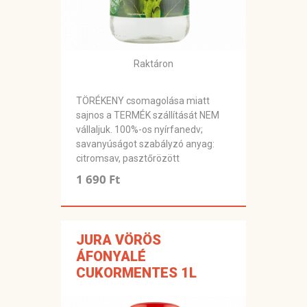
Raktáron
TÖRÉKENY csomagolása miatt
sajnos a TERMÉK szállítását NEM
vállaljuk. 100%-os nyírfanedv;
savanyúságot szabályzó anyag:
citromsav, pasztőrözött
1 690 Ft
JURA VÖRÖS
ÁFONYALÉ
CUKORMENTES 1L