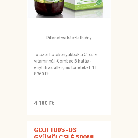
Pillanatnyi készlethiány
-ötször hatékonyabbak a C- és E-
vitaminnál -Gombaölő hatás -
enyhíti az allergiás tüneteket. 1 l =
8360 Ft
4 180 Ft
GOJI 100%-OS
GYÜMÖLCSLÉ 500ML