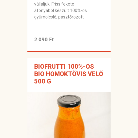
vállaljuk. Friss fekete
áfonyából készült 100%-os
gyümölcslé, pasztőrözött
2 090 Ft
BIOFRUTTI 100%-OS
BIO HOMOKTÖVIS VELŐ
500 G