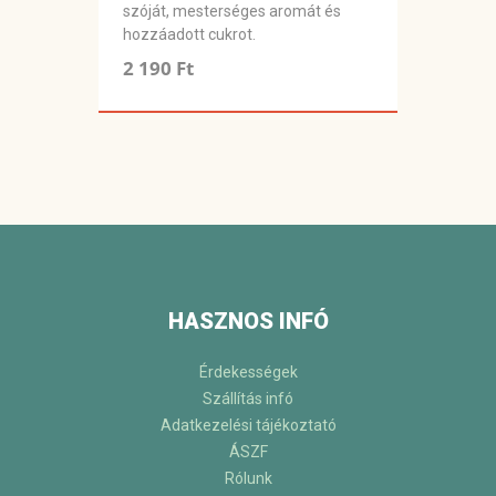
szóját, mesterséges aromát és
hozzáadott cukrot.
2 190 Ft
HASZNOS INFÓ
Érdekességek
Szállítás infó
Adatkezelési tájékoztató
ÁSZF
Rólunk