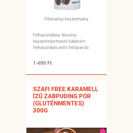
Pillanatnyi készlethiány
Felhasználása: Növényi
tejszínhelyettesítő habkrém.
Felhasználás előtt felrázandó.
1 490 Ft
SZAFI FREE KARAMELL
ÍZŰ ZABPUDING POR
(GLUTÉNMENTES)
300G