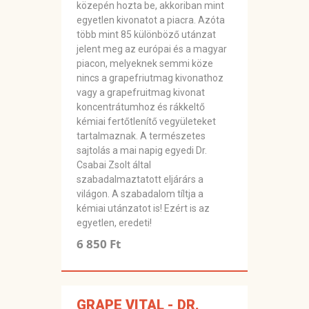
közepén hozta be, akkoriban mint
egyetlen kivonatot a piacra. Azóta
több mint 85 különböző utánzat
jelent meg az európai és a magyar
piacon, melyeknek semmi köze
nincs a grapefriutmag kivonathoz
vagy a grapefruitmag kivonat
koncentrátumhoz és rákkeltő
kémiai fertőtlenítő vegyületeket
tartalmaznak. A természetes
sajtolás a mai napig egyedi Dr.
Csabai Zsolt által
szabadalmaztatott eljárárs a
világon. A szabadalom tíltja a
kémiai utánzatot is! Ezért is az
egyetlen, eredeti!
6 850 Ft
GRAPE VITAL - DR.