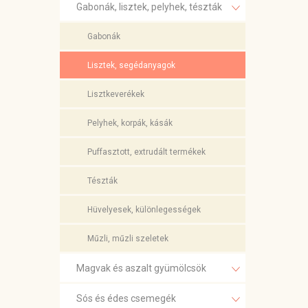
Gabonák, lisztek, pelyhek, tészták
Gabonák
Lisztek, segédanyagok
Lisztkeverékek
Pelyhek, korpák, kásák
Puffasztott, extrudált termékek
Tészták
Hüvelyesek, különlegességek
Műzli, műzli szeletek
Magvak és aszalt gyümölcsök
Sós és édes csemegék