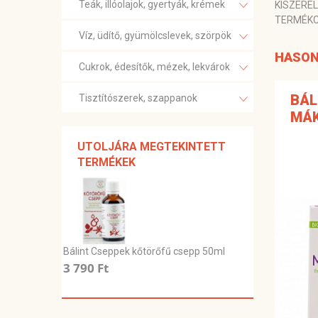
Teák, illóolajok, gyertyák, krémek
KISZERE
TERMÉK
Víz, üdítő, gyümölcslevek, szörpök
HASON
Cukrok, édesítők, mézek, lekvárok
BÁL
Tisztítószerek, szappanok
MÁK
UTOLJÁRA MEGTEKINTETT
TERMÉKEK
Bálint Cseppek kőtörőfű csepp 50ml
3 790 Ft