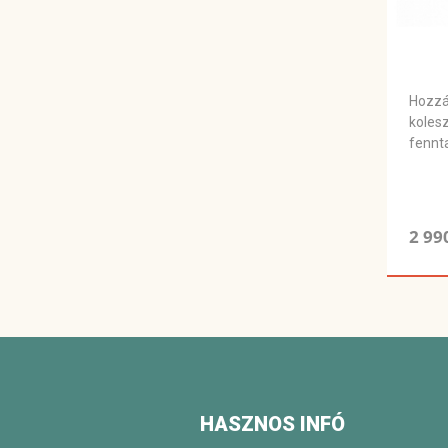
Hozzá
kolesz
fennt
2 99
HASZNOS INFÓ