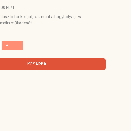
0 Ft / l
választó funkcióját, valamint a húgyhólyag és
imális működését.
KOSÁRBA