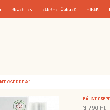
S
RECEPTEK
ELÉRHETŐSÉGEK
HÍREK
INT CSEPPEK®
BÁLINT CSEP
3 790 Ft