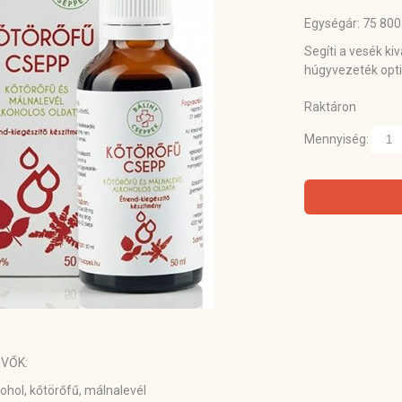
Egységár: 75 800.0
Segíti a vesék ki
húgyvezeték opt
Raktáron
Mennyiség:
VŐK:
lkohol, kőtörőfű, málnalevél