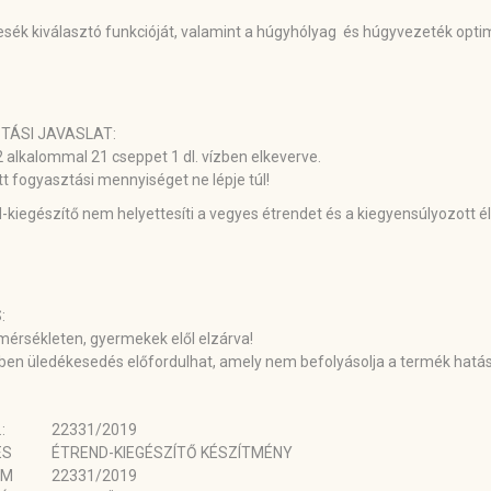
vesék kiválasztó funkcióját, valamint a húgyhólyag és húgyvezeték opt
TÁSI JAVASLAT:
 alkalommal 21 cseppet 1 dl. vízben elkeverve.
tt fogyasztási mennyiséget ne lépje túl!
-kiegészítő nem helyettesíti a vegyes étrendet és a kiegyensúlyozott 
:
érsékleten, gyermekek elől elzárva!
en üledékesedés előfordulhat, amely nem befolyásolja a termék hatás
:
22331/2019
ÉS
ÉTREND-KIEGÉSZÍTŐ KÉSZÍTMÉNY
ÁM
22331/2019