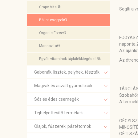
Grape Vital®
Segíti a 
Bálint cseppek®
Organic Force®
FOGYASZ
naponta 2
Mannavita®
Az ajánlo
Egyéb vitaminok táplálékkiegészítők
Az étrend
Gabonák, lisztek, pelyhek, tészták
Magvak és aszalt gyümölcsök
TÁROLÁS
Szobahőm
Sós és édes csemegék
A termékb
Tejhelyettesítő termékek
OÉGYI SZ.
Olajok, fűszerek, pástétomok
MINŐSÍT
OÉTI SZ