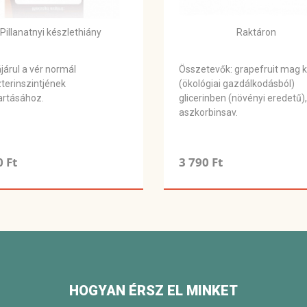
Pillanatnyi készlethiány
Raktáron
járul a vér normál
Összetevők: grapefruit mag k
terinszintjének
(ökológiai gazdálkodásból)
artásához.
glicerinben (növényi eredetű),
aszkorbinsav.
0 Ft
3 790 Ft
HOGYAN ÉRSZ EL MINKET