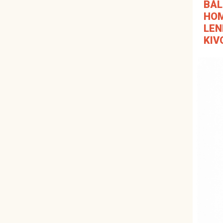
BÁL
HO
LE
KIV