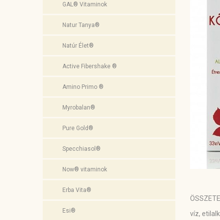
GAL® Vitaminok
Natur Tanya®
Natúr Élet®
Active Fibershake ®
Amino Primo ®
Myrobalan®
Pure Gold®
Specchiasol®
Now® vitaminok
Erba Vita®
ÖSSZETE
Esi®
víz, etila