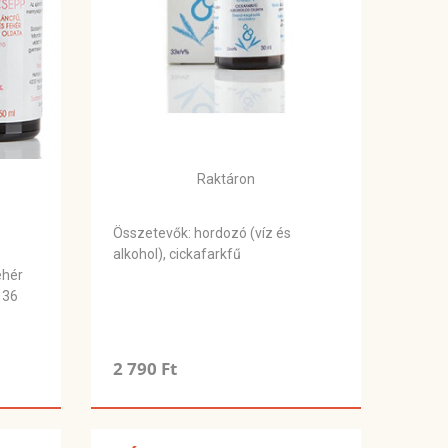
Raktáron
Összetevők: hordozó (víz és
alkohol), cickafarkfű
ehér
 36
2 790 Ft