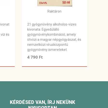
Raktáron
ivonat
21 gyógynövény alkoholos-vizes
kivonata. Egyedülálló
 víz és
gyógynövénykombináció, amely
ötvözi a magyar népgyógyászat, és
nemzetközi vírusközpontú
gyógynövény ismereteket.
4 790 Ft
KÉRDÉSED VAN, ÍRJ NEKÜNK