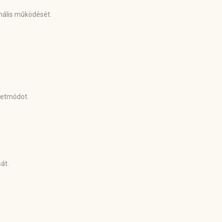
imális működését.
életmódot.
át.