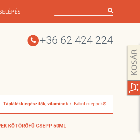
BELÉPÉS
+36 62 424 224
Táplálékkiegészítők, vitaminok
Bálint cseppek®
PEK KŐTÖRŐFŰ CSEPP 50ML