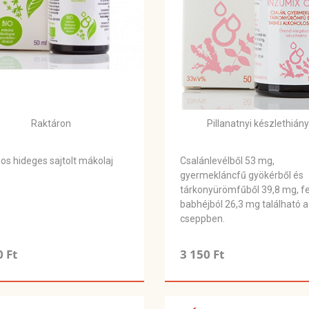
Raktáron
Pillanatnyi készlethiány
os hideges sajtolt mákolaj
Csalánlevélből 53 mg,
gyermekláncfű gyökérből és
tárkonyürömfűből 39,8 mg, f
babhéjból 26,3 mg található a
cseppben.
0 Ft
3 150 Ft