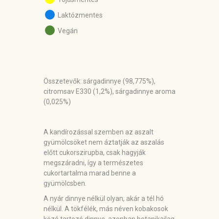
Laktózmentes
Vegán
Összetevők:
sárgadinnye (98,775%),
citromsav E330 (1,2%), sárgadinnye aroma
(0,025%)
A kandírozással szemben az aszalt
gyümölcsöket nem áztatják az aszalás
előtt cukorszirupba, csak hagyják
megszáradni, így a természetes
cukortartalma marad benne a
gyümölcsben.
A nyár dinnye nélkül olyan, akár a tél hó
nélkül. A tökfélék, más néven kobakosok