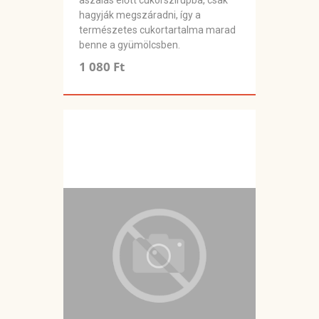
aszalás előtt cukorszirupba, csak
hagyják megszáradni, így a
természetes cukortartalma marad
benne a gyümölcsben.
1 080 Ft