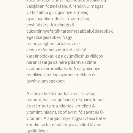
közé tartozó dinnye, azonban botanikailag
valójában főzelékféle. A rendkívűl magas
víztartalmú görögdinnye a meleg
nyári napokon ideális a szomjúság
enyhítésére. A különböző
cukordinnyefajták tartalmasabbak,édesebbek,
egészségesebbek. Nagy
mennyiségben tartalmaznak
védekezőrendszerünket erősítő
karotinoidokat, ez a gyümölcshús világos
narancssárga színére pillantva szinte
szabad szemmellátható.A sárgadinnye
rendkívül gazdag nyomelemekben és
ásványi anyagokban.
A dinnye tartalmaz: kálcium, foszfor,
nátrium, vas, magnézium, réz, cink, kobalt
és krómtartalma jelentős, emellett A-
vitamint, niacint, riboflavint, fólsavat és C-
vitamint. A sárgadinnye fogyasztása béta-
karotin tartalmánál fogva ajánlott láz és
gyulladásos,