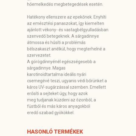
hőemelkedés megbetegedések esetén.
Hatékony ellenszere az epekőnek. Enyhíti
az emésztési panaszokat, így kiemelten
ajánlott vékony- és vastagbélgyulladásban
szenvedő betegeknek. A sárgadinnye
átmossa és hűsíti a problémás
bélszakaszt anélkül, hogy megterhelné a
szervezetet.
A görögdinnyénél egészségesebb a
sárgadinnye. Magas
karotinoidtartalma ideális nyári
csemegévé teszi, ugyanis védi bőrünket a
káros UV-sugárzással szemben. Emellett
erősíti a sejteket úgy, hogy azok
meg tudjanak küzdeni az ózonból, a
füstből és más káros anyagokból
eredő szabad gyökökkel.
HASONLÓ TERMÉKEK