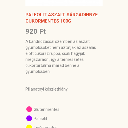
PALEOLIT ASZALT SÁRGADINNYE
CUKORMENTES 100G
920 Ft
A kandírozással szemben az aszalt
gyümölcsöket nem áztatják az aszalás
előtt cukorszirupba, csak hagyják
megszáradni, így a természetes
cukortartalma marad benne a
gyümölcsben.
Pillanatnyi készlethiány
Gluténmentes
Paleolit
Tojásmentes