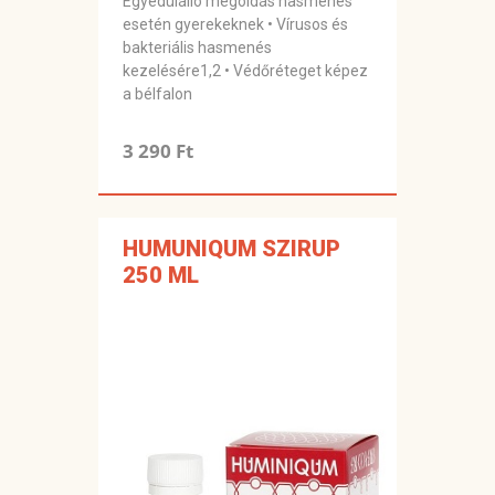
Egyedülálló megoldás hasmenés
esetén gyerekeknek • Vírusos és
bakteriális hasmenés
kezelésére1,2 • Védőréteget képez
a bélfalon
3 290 Ft
HUMUNIQUM SZIRUP
250 ML