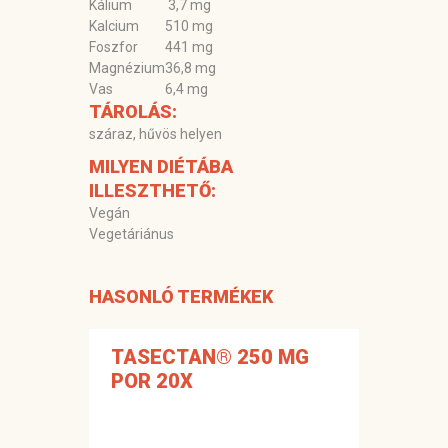
Kálium
3,7 mg
Kalcium
510 mg
Foszfor
441 mg
Magnézium
36,8 mg
Vas
6,4 mg
TÁROLÁS:
száraz, hűvös helyen
MILYEN DIÉTÁBA
ILLESZTHETŐ:
Vegán
Vegetáriánus
HASONLÓ TERMÉKEK
TASECTAN® 250 MG
POR 20X