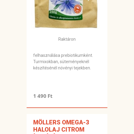
Raktáron
felhasználása prebiotikumként.
Turmixokban, süteményeknél
készítésénél növényi tejekben.
1 490 Ft
MÖLLERS OMEGA-3
HALOLAJ CITROM