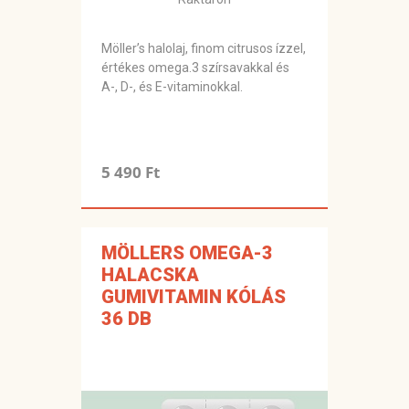
Möller’s halolaj, finom citrusos ízzel,
értékes omega.3 szírsavakkal és
A-, D-, és E-vitaminokkal.
5 490 Ft
MÖLLERS OMEGA-3
HALACSKA
GUMIVITAMIN KÓLÁS
36 DB