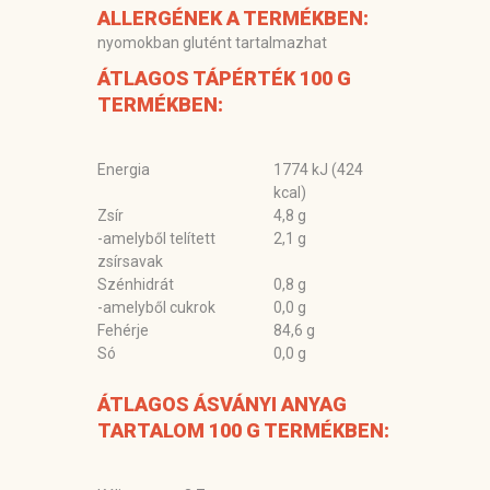
ALLERGÉNEK A TERMÉKBEN:
nyomokban glutént tartalmazhat
ÁTLAGOS TÁPÉRTÉK 100 G
TERMÉKBEN:
Energia
1774 kJ (424
kcal)
Zsír
4,8 g
-amelyből telített
2,1 g
zsírsavak
Szénhidrát
0,8 g
-amelyből cukrok
0,0 g
Fehérje
84,6 g
Só
0,0 g
ÁTLAGOS ÁSVÁNYI ANYAG
TARTALOM 100 G TERMÉKBEN: