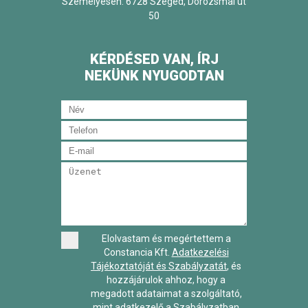
Személyesen: 6728 Szeged, Dorozsmai út
50
KÉRDÉSED VAN, ÍRJ
NEKÜNK NYUGODTAN
Elolvastam és megértettem a
Constancia Kft.
Adatkezelési
Tájékoztatóját és Szabályzatát
, és
hozzájárulok ahhoz, hogy a
megadott adataimat a szolgáltató,
mint adatkezelő a Szabályzatban