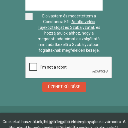
Elolvastam és megértettem a
Constancia Kft.
Adatkezelési
Tájékoztatóját és Szabályzatát
, és
hozzájárulok ahhoz, hogy a
megadott adataimat a szolgáltató,
mint adatkezelő a Szabályzatban
foglaltaknak megfelelően kezelje.
ÜZENET KÜLDÉSE
Cookiekat használunk, hogy a legjobb élményt nyújtsuk számodra. A
NATURLIGET
©
2026
| Készítette:
Innovip.hu Kft.
Naturliget böngészésével elfogadod a cookiek alkalmazását.