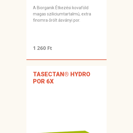
A Biorganik Étkezési kovaföld
magas sziliciumtartalmú, extra
finomra őrölt ásványi por.
1 260 Ft
TASECTAN® HYDRO
POR 6X