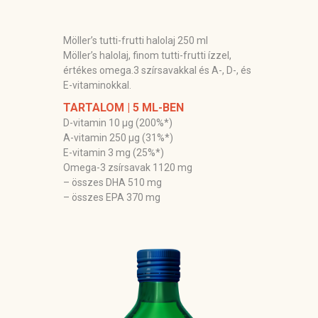
Möller’s tutti-frutti halolaj 250 ml
Möller’s halolaj, finom tutti-frutti ízzel,
értékes omega.3 szírsavakkal és A-, D-, és
E-vitaminokkal.
TARTALOM | 5 ML-BEN
D-vitamin 10 µg (200%*)
A-vitamin 250 µg (31%*)
E-vitamin 3 mg (25%*)
Omega-3 zsírsavak 1120 mg
– összes DHA 510 mg
– összes EPA 370 mg