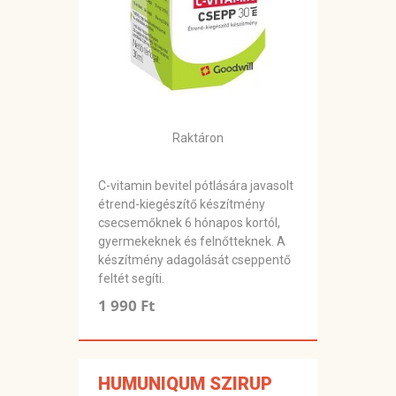
Raktáron
C-vitamin bevitel pótlására javasolt
étrend-kiegészítő készítmény
csecsemőknek 6 hónapos kortól,
gyermekeknek és felnőtteknek. A
készítmény adagolását cseppentő
feltét segíti.
1 990 Ft
HUMUNIQUM SZIRUP