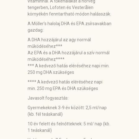
vitaminnal. A tőkehalakat a norvég
tengerben, Lofoten és Vesterålen
környékén fenntartható módon halásszák.
A Möller’s halolaj DHA és EPA zsírsavakban
gazdag:
A DHA hozzájárul az agy normál
működéséhez***
Az EPA és a DHA hozzájárul a szív normál
működéséhez****
*** A kedvező hatás eléréséhez napi min.
250 mg DHA szükséges
**** A kedvező hatás eléréséhez napi
min. 250 mg EPA és DHA szükséges
Javasolt fogyasztás:
Gyermekeknek 3-9 év között: 2,5 ml/nap
(kb. fél teáskanál)
10 év felett és felnőtteknek: 5 ml/ nap (kb.
1 teáskanál)