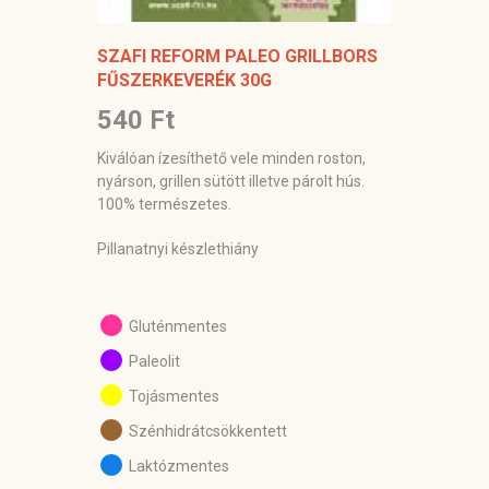
SZAFI REFORM PALEO GRILLBORS
FŰSZERKEVERÉK 30G
540 Ft
Kiválóan ízesíthető vele minden roston,
nyárson, grillen sütött illetve párolt hús.
100% természetes.
Pillanatnyi készlethiány
Gluténmentes
Paleolit
Tojásmentes
Szénhidrátcsökkentett
Laktózmentes