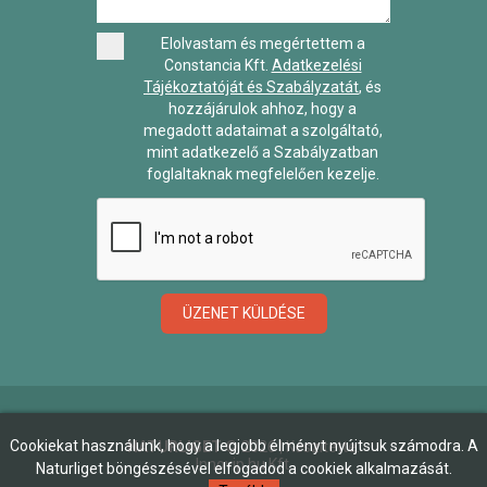
Elolvastam és megértettem a
Constancia Kft.
Adatkezelési
Tájékoztatóját és Szabályzatát
, és
hozzájárulok ahhoz, hogy a
megadott adataimat a szolgáltató,
mint adatkezelő a Szabályzatban
foglaltaknak megfelelően kezelje.
ÜZENET KÜLDÉSE
Cookiekat használunk, hogy a legjobb élményt nyújtsuk számodra. A
NATURLIGET
©
2026
| Készítette:
Innovip.hu Kft.
Naturliget böngészésével elfogadod a cookiek alkalmazását.