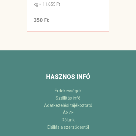
kg = 11.655 Ft
350 Ft
HASZNOS INFÓ
Érdekességek
Szállítás infó
Adatkezelési tájékoztató
ÁSZF
Rólunk
Elállás a szerződéstől