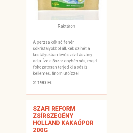
Raktáron
A perzsa kék só fehér
sókristályokból áll, kék színét a
kristályokban lévő szilvit ásvány
adja. Íze először enyhén sós, majd
fokozatosan terjed ki a sós íz
kellemes, finom utóízzel.
2 190 Ft
SZAFI REFORM
ZSÍRSZEGÉNY
HOLLAND KAKAÓPOR
200G