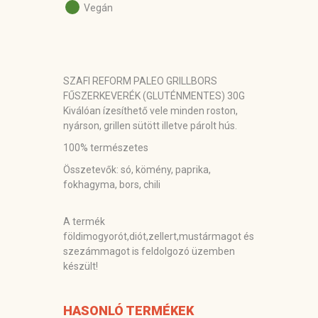
Vegán
SZAFI REFORM PALEO GRILLBORS
FŰSZERKEVERÉK (GLUTÉNMENTES) 30G
Kiválóan ízesíthető vele minden roston,
nyárson, grillen sütött illetve párolt hús.
100% természetes
Összetevők:
só, kömény, paprika,
fokhagyma, bors, chili
A termék
földimogyorót,diót,zellert,mustármagot és
szezámmagot is feldolgozó üzemben
készült!
HASONLÓ TERMÉKEK