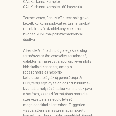
GAL Kurkuma-komplex
GAL Kurkuma-komplex, 60 kapszula
Természetes, FenuMAT™ technológiával
kezelt, kurkuminoidokat és turmeronokat
is tartalmazó, vízoldékony kurkuma-
kivonat, kurkuma-poliszacharidokkal
dúsítva.
A FenuMAT™ technológia egy kizárólag
természetes összetevőket tartalmazó,
galaktomannán-rost alapú, ún. reverzibilis
hidrokolloid-rendszer, amely a
liposzomális és hasonló
kolloidtechnológiák új generációja. A
CurQfen® egy így feldolgozott kurkuma-
kivonat, amely révén a kurkuminoidok java
a hatásos, szabad formájában marad a
szervezetben, az eddig létező
megoldásokkal ellentétben. Független
vizsgálatban is messze maga mögött
hagyott minden korábbi megoldást. Egyedi