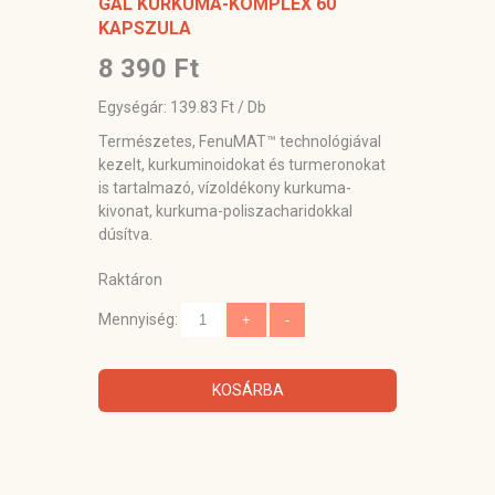
GAL KURKUMA-KOMPLEX 60
KAPSZULA
8 390 Ft
Egységár: 139.83 Ft / Db
Természetes, FenuMAT™ technológiával
kezelt, kurkuminoidokat és turmeronokat
is tartalmazó, vízoldékony kurkuma-
kivonat, kurkuma-poliszacharidokkal
dúsítva.
Raktáron
Mennyiség:
KOSÁRBA