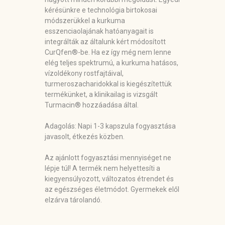
kérésünkre e technológia birtokosai
módszerükkel a kurkuma
esszenciaolajának hatóanyagait is
integrálták az általunk kért módosított
CurQfen®-be. Ha ez így még nem lenne
elég teljes spektrumú, a kurkuma hatásos,
vízoldékony rostfajtáival,
turmeroszacharidokkal is kiegészítettük
termékünket, a klinikailag is vizsgált
Turmacin® hozzáadása által.
Adagolás:
Napi 1-3 kapszula fogyasztása
javasolt, étkezés közben.
Az ajánlott fogyasztási mennyiséget ne
lépje túl! A termék nem helyettesíti a
kiegyensúlyozott, változatos étrendet és
az egészséges életmódot. Gyermekek elől
elzárva tárolandó.