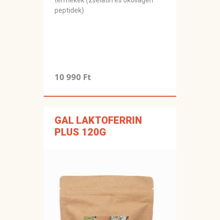
termékek (zselatin és okollagén
peptidek)
10 990 Ft
GAL LAKTOFERRIN
PLUS 120G