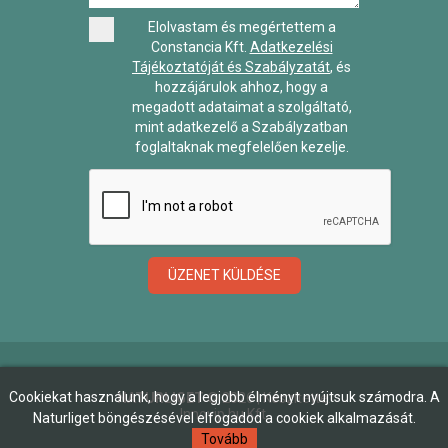
Elolvastam és megértettem a
Constancia Kft.
Adatkezelési
Tájékoztatóját és Szabályzatát
, és
hozzájárulok ahhoz, hogy a
megadott adataimat a szolgáltató,
mint adatkezelő a Szabályzatban
foglaltaknak megfelelően kezelje.
ÜZENET KÜLDÉSE
Cookiekat használunk, hogy a legjobb élményt nyújtsuk számodra. A
NATURLIGET
©
2026
| Készítette:
Innovip.hu Kft.
Naturliget böngészésével elfogadod a cookiek alkalmazását.
Tovább