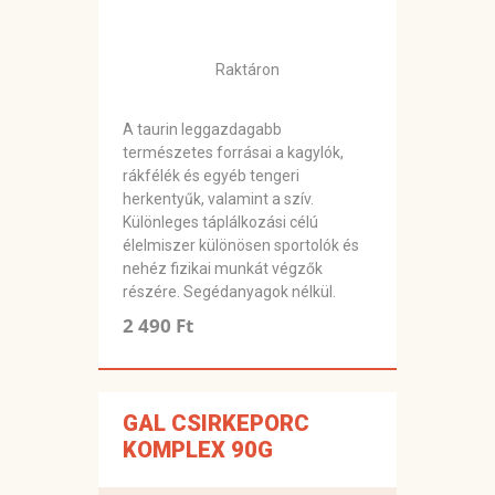
Raktáron
A taurin leggazdagabb
természetes forrásai a kagylók,
rákfélék és egyéb tengeri
herkentyűk, valamint a szív.
Különleges táplálkozási célú
élelmiszer különösen sportolók és
nehéz fizikai munkát végzők
részére. Segédanyagok nélkül.
2 490 Ft
GAL CSIRKEPORC
KOMPLEX 90G