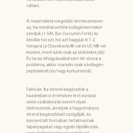
váltani.
A maximalista megoldás természetesen
az, ha mindháromféle kollagénterméket
szedjük (+ GAL Bio-Curcumin Forte) és
később hol ezt, hol azt hagyjuk el 1-2
hónapra (a Chondractiv®-val és UC-II®-vel
kezdve, mivel azok csak az ízületekre jók).
És ha az elhagyásukkal sem tér vissza a
probléma, akkor maradni csak a kollagén-
peptideknél (és/vagy kurkuminnál).
Felhívás: Az étrend-kiegészítők a
hazánkban is érvényben levő európai
uniós szabályozás szerint olyan
élelmiszerek, amelyek a hagyományos
étrend kiegészítését szolgálják, és
koncentrált formában tartalmaznak
tápanyagokat vagy egyéb táplálkozási