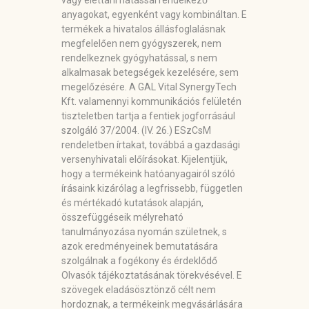
vagy élettani hatással rendelkező
anyagokat, egyenként vagy kombináltan. E
termékek a hivatalos állásfoglalásnak
megfelelően nem gyógyszerek, nem
rendelkeznek gyógyhatással, s nem
alkalmasak betegségek kezelésére, sem
megelőzésére. A GAL Vital SynergyTech
Kft. valamennyi kommunikációs felületén
tiszteletben tartja a fentiek jogforrásául
szolgáló 37/2004. (IV. 26.) ESzCsM
rendeletben írtakat, továbbá a gazdasági
versenyhivatali előírásokat. Kijelentjük,
hogy a termékeink hatóanyagairól szóló
írásaink kizárólag a legfrissebb, független
és mértékadó kutatások alapján,
összefüggéseik mélyreható
tanulmányozása nyomán születnek, s
azok eredményeinek bemutatására
szolgálnak a fogékony és érdeklődő
Olvasók tájékoztatásának törekvésével. E
szövegek eladásösztönző célt nem
hordoznak, a termékeink megvásárlására