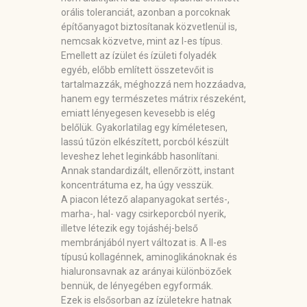
orális toleranciát, azonban a porcoknak
építőanyagot biztosítanak közvetlenül is,
nemcsak közvetve, mint az I-es típus.
Emellett az ízület és ízületi folyadék
egyéb, előbb említett összetevőit is
tartalmazzák, méghozzá nem hozzáadva,
hanem egy természetes mátrix részeként,
emiatt lényegesen kevesebb is elég
belőlük. Gyakorlatilag egy kíméletesen,
lassú tűzön elkészített, porcból készült
leveshez lehet leginkább hasonlítani.
Annak standardizált, ellenőrzött, instant
koncentrátuma ez, ha úgy vesszük.
A piacon létező alapanyagokat sertés-,
marha-, hal- vagy csirkeporcból nyerik,
illetve létezik egy tojáshéj-belső
membránjából nyert változat is. A II-es
típusú kollagénnek, aminoglikánoknak és
hialuronsavnak az arányai különbözőek
bennük, de lényegében egyformák.
Ezek is elsősorban az ízületekre hatnak