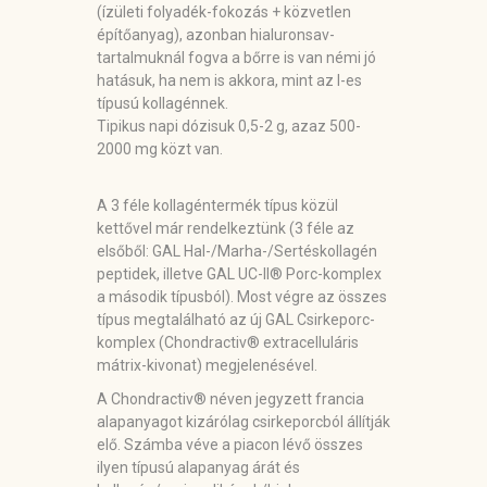
(ízületi folyadék-fokozás + közvetlen
építőanyag), azonban hialuronsav-
tartalmuknál fogva a bőrre is van némi jó
hatásuk, ha nem is akkora, mint az I-es
típusú kollagénnek.
Tipikus napi dózisuk 0,5-2 g, azaz 500-
2000 mg közt van.
A 3 féle kollagéntermék típus közül
kettővel már rendelkeztünk (3 féle az
elsőből: GAL Hal-/Marha-/Sertéskollagén
peptidek, illetve GAL UC-II® Porc-komplex
a második típusból). Most végre az összes
típus megtalálható az új GAL Csirkeporc-
komplex (Chondractiv® extracelluláris
mátrix-kivonat) megjelenésével.
A Chondractiv® néven jegyzett francia
alapanyagot kizárólag csirkeporcból állítják
elő. Számba véve a piacon lévő összes
ilyen típusú alapanyag árát és