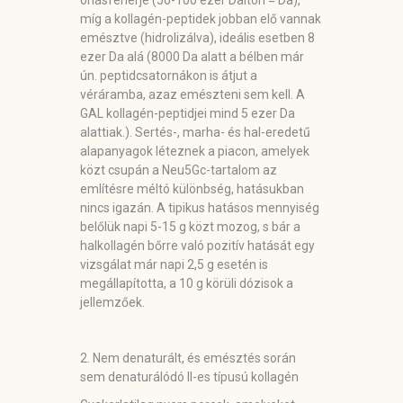
óriásfehérje (50-100 ezer Dalton = Da),
míg a kollagén-peptidek jobban elő vannak
emésztve (hidrolizálva), ideális esetben 8
ezer Da alá (8000 Da alatt a bélben már
ún. peptidcsatornákon is átjut a
véráramba, azaz emészteni sem kell. A
GAL kollagén-peptidjei mind 5 ezer Da
alattiak.). Sertés-, marha- és hal-eredetű
alapanyagok léteznek a piacon, amelyek
közt csupán a Neu5Gc-tartalom az
említésre méltó különbség, hatásukban
nincs igazán. A tipikus hatásos mennyiség
belőlük napi 5-15 g közt mozog, s bár a
halkollagén bőrre való pozitív hatását egy
vizsgálat már napi 2,5 g esetén is
megállapította, a 10 g körüli dózisok a
jellemzőek.
2. Nem denaturált, és emésztés során
sem denaturálódó II-es típusú kollagén