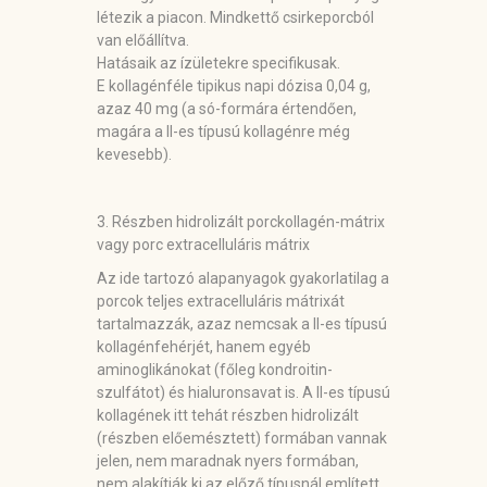
létezik a piacon. Mindkettő csirkeporcból
van előállítva.
Hatásaik az ízületekre specifikusak.
E kollagénféle tipikus napi dózisa 0,04 g,
azaz 40 mg (a só-formára értendően,
magára a II-es típusú kollagénre még
kevesebb).
3. Részben hidrolizált porckollagén-mátrix
vagy porc extracelluláris mátrix
Az ide tartozó alapanyagok gyakorlatilag a
porcok teljes extracelluláris mátrixát
tartalmazzák, azaz nemcsak a II-es típusú
kollagénfehérjét, hanem egyéb
aminoglikánokat (főleg kondroitin-
szulfátot) és hialuronsavat is. A II-es típusú
kollagének itt tehát részben hidrolizált
(részben előemésztett) formában vannak
jelen, nem maradnak nyers formában,
nem alakítják ki az előző típusnál említett