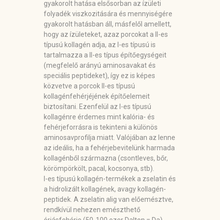
gyakorolt hatása elsősorban az ízületi
folyadék viszkozitására és mennyiségére
gyakorolt hatásban áll, másfelől amellett,
hogy az ízületeket, azaz porcokat a II-es
típusú kollagén adja, az I-es típusú is
tartalmazza a II-es típus építőegységeit
(megfelelő arányú aminosavakat és
speciális peptideket), így ez is képes
közvetve a porcok II-es típusú
kollagénfehérjéjének építőelemeit
biztosítani. Ezenfelül az I-es típusú
kollagénre érdemes mint kalória- és
fehérjeforrásra is tekinteni a különös
aminosavprofilja miatt. Valójában az lenne
az ideális, ha a fehérjebevitelünk harmada
kollagénből származna (csontleves, bőr,
körömpörkölt, pacal, kocsonya, stb).
I-es típusú kollagén-termékek a zselatin és
a hidrolizált kollagének, avagy kollagén-
peptidek. A zselatin alig van előemésztve,
rendkívül nehezen emészthető