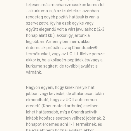
teljesen más mechanizmusokon keresztül
- a kurkuma is jó az ízületekre, azonban
rengeteg egyéb pozitív hatásuk is van a
szervezetre, így ha ezek egyike vagy
együtt elegendő volt a várt javuláshoz (2-3
hónap alatt kb.), akkor így jártunk a
legjobban. Amennyiben nem, akkor
érdemes kipróbálni az új Chondractiv®
termékünket, vagy az UC-II-t. Illetve persze
akkor is, ha a kollagén-peptidek és/vagy a
kurkuma segített, de további javulást is
várnánk.
Nagyon egyéni, hogy kinek melyik hat
jobban vagy kevésbé, de általánosan talán
elmondható, hogy az UC-II autoimmun-
eredetű (Rheumatoid arthritis) esetben
lehet hatásosabb, míg a Chondractiv®
inkább kopásos esetben vélhető jobbnak. 2
hónapot érdemes adni 1-1 terméknek, és
ha ezalatt nem hozna javulást, akkor