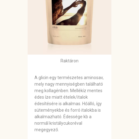
Raktáron
A glicin egy természetes aminosav,
mely nagy mennyiségben található
meg kollagénben. Mellékíz mentes
édes íze miatt ételek/italok
édesítésére is alkalmas. Hőálló, így
süteményekbe és forró italokba is
alkalmazható. Édessége kb a
normál kristálycukoréval
megegyező.