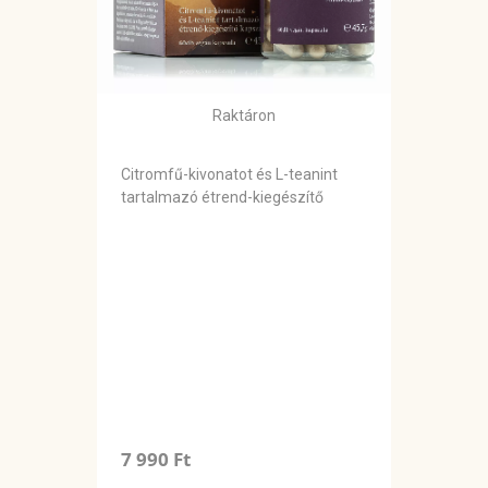
Raktáron
Citromfű-kivonatot és L-teanint
tartalmazó étrend-kiegészítő
7 990 Ft