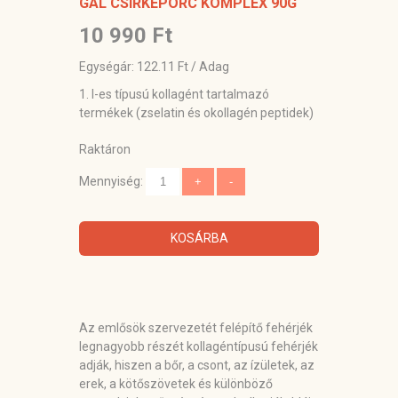
GAL CSIRKEPORC KOMPLEX 90G
10 990 Ft
Egységár: 122.11 Ft / Adag
1. I-es típusú kollagént tartalmazó
termékek (zselatin és okollagén peptidek)
Raktáron
Mennyiség:
KOSÁRBA
Az emlősök szervezetét felépítő fehérjék
legnagyobb részét kollagéntípusú fehérjék
adják, hiszen a bőr, a csont, az ízületek, az
erek, a kötőszövetek és különböző