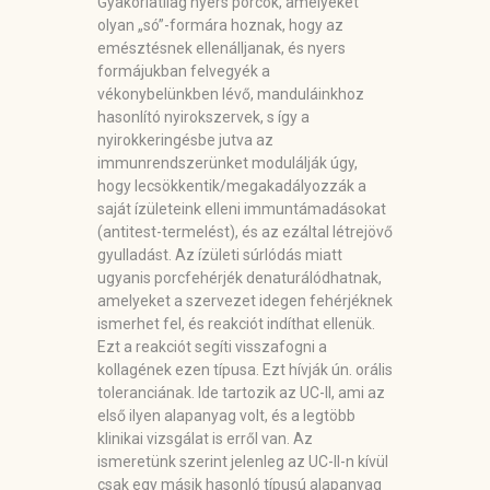
Gyakorlatilag nyers porcok, amelyeket
olyan „só”-formára hoznak, hogy az
emésztésnek ellenálljanak, és nyers
formájukban felvegyék a
vékonybelünkben lévő, manduláinkhoz
hasonlító nyirokszervek, s így a
nyirokkeringésbe jutva az
immunrendszerünket modulálják úgy,
hogy lecsökkentik/megakadályozzák a
saját ízületeink elleni immuntámadásokat
(antitest-termelést), és az ezáltal létrejövő
gyulladást. Az ízületi súrlódás miatt
ugyanis porcfehérjék denaturálódhatnak,
amelyeket a szervezet idegen fehérjéknek
ismerhet fel, és reakciót indíthat ellenük.
Ezt a reakciót segíti visszafogni a
kollagének ezen típusa. Ezt hívják ún. orális
toleranciának. Ide tartozik az UC-II, ami az
első ilyen alapanyag volt, és a legtöbb
klinikai vizsgálat is erről van. Az
ismeretünk szerint jelenleg az UC-II-n kívül
csak egy másik hasonló típusú alapanyag