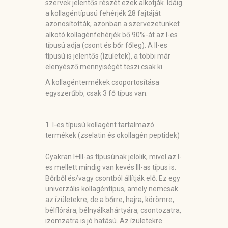
szervek jelentős részét ezek alkotják. Idáig
a kollagéntípusú fehérjék 28 fajtáját
azonosították, azonban a szervezetünket
alkotó kollagénfehérjék bő 90%-át az I-es
típusú adja (csont és bőr főleg). A II-es
típusú is jelentős (ízületek), a többi már
elenyésző mennyiségét teszi csak ki.
A kollagéntermékek csoportosítása
egyszerűbb, csak 3 fő típus van:
1. I-es típusú kollagént tartalmazó
termékek (zselatin és okollagén peptidek)
Gyakran I+III-as típusúnak jelölik, mivel az I-
es mellett mindig van kevés III-as típus is.
Bőrből és/vagy csontból állítják elő. Ez egy
univerzális kollagéntípus, amely nemcsak
az ízületekre, de a bőrre, hajra, körömre,
bélflórára, bélnyálkahártyára, csontozatra,
izomzatra is jó hatású. Az ízületekre