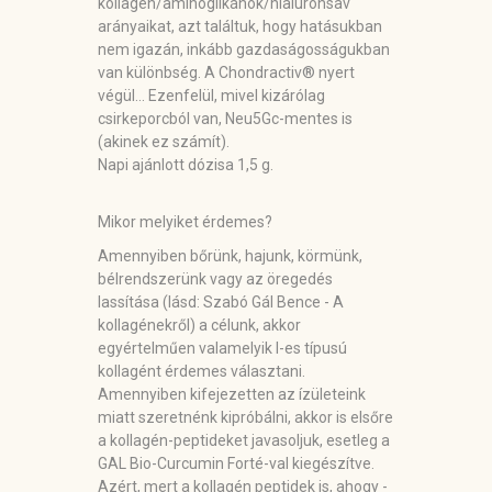
kollagén/aminoglikánok/hialuronsav
arányaikat, azt találtuk, hogy hatásukban
nem igazán, inkább gazdaságosságukban
van különbség. A Chondractiv® nyert
végül... Ezenfelül, mivel kizárólag
csirkeporcból van, Neu5Gc-mentes is
(akinek ez számít).
Napi ajánlott dózisa 1,5 g.
Mikor melyiket érdemes?
Amennyiben bőrünk, hajunk, körmünk,
bélrendszerünk vagy az öregedés
lassítása (lásd: Szabó Gál Bence - A
kollagénekről) a célunk, akkor
egyértelműen valamelyik I-es típusú
kollagént érdemes választani.
Amennyiben kifejezetten az ízületeink
miatt szeretnénk kipróbálni, akkor is elsőre
a kollagén-peptideket javasoljuk, esetleg a
GAL Bio-Curcumin Forté-val kiegészítve.
Azért, mert a kollagén peptidek is, ahogy -