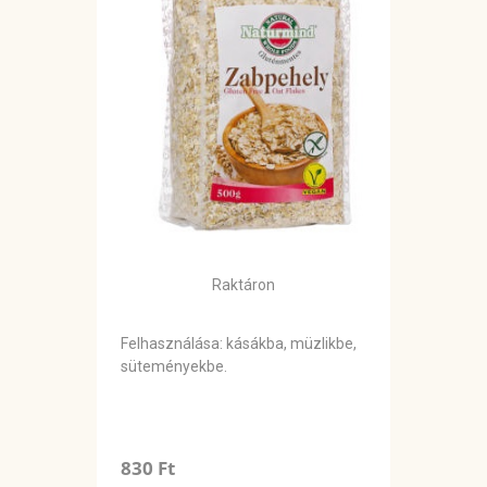
Raktáron
Felhasználása: kásákba, müzlikbe,
süteményekbe.
830 Ft