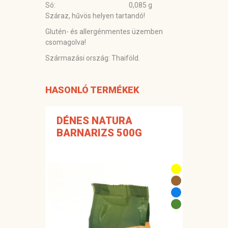
Só:
0,085 g
Száraz, hűvös helyen tartandó!
Glutén- és allergénmentes üzemben
csomagolva!
Származási ország:
Thaiföld.
HASONLÓ TERMÉKEK
DÉNES NATURA
BARNARIZS 500G