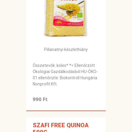
Pillanatnyi készlethiány
Összetevők: köles* *= Ellenőrzött
Ökológiai Gazdálkodásból HU-ÖKO-
01 ellenőrizte: Biokontroll Hungária
Nonprofit Kft.
990 Ft
SZAFI FREE QUINOA