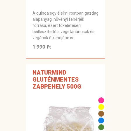
A quinoa egy élelmi rostban gazdag
alapanyag, növényi fehérjék
forrása, ezért tökéletesen
beilleszthető a vegetáriánusok és
vegánok étrendjébe is.
1 990 Ft
NATURMIND
GLUTÉNMENTES
ZABPEHELY 500G