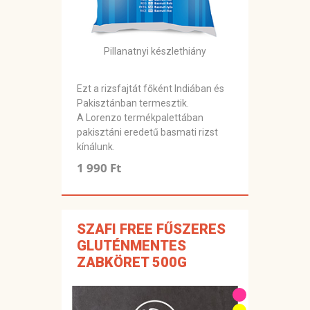
Pillanatnyi készlethiány
Ezt a rizsfajtát főként Indiában és
Pakisztánban termesztik.
A Lorenzo termékpalettában
pakisztáni eredetű basmati rizst
kínálunk.
1 990 Ft
SZAFI FREE FŰSZERES
GLUTÉNMENTES
ZABKÖRET 500G