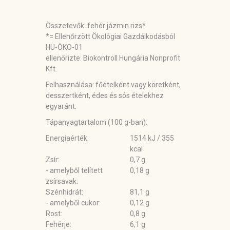
Összetevők:
fehér jázmin rizs*
*= Ellenőrzött Ökológiai Gazdálkodásból
HU-ÖKO-01
ellenőrizte: Biokontroll Hungária Nonprofit
Kft.
Felhasználása:
főételként vagy köretként,
desszertként, édes és sós ételekhez
egyaránt.
Tápanyagtartalom (100 g-ban):
Energiaérték:
1514 kJ / 355
kcal
Zsír:
0,7 g
- amelyből telített
0,18 g
zsírsavak:
Szénhidrát:
81,1 g
- amelyből cukor:
0,12 g
Rost:
0,8 g
Fehérje:
6,1 g