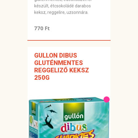
készült, étcsokoládé darabos
keksz, reggelire, uzsonnára.
770 Ft
GULLON DIBUS
GLUTÉNMENTES
REGGELIZŐ KEKSZ
250G