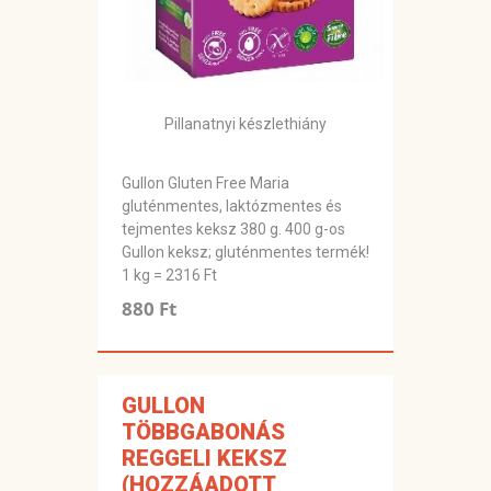
Pillanatnyi készlethiány
Gullon Gluten Free Maria
gluténmentes, laktózmentes és
tejmentes keksz 380 g. 400 g-os
Gullon keksz; gluténmentes termék!
1 kg = 2316 Ft
880 Ft
GULLON
TÖBBGABONÁS
REGGELI KEKSZ
(HOZZÁADOTT