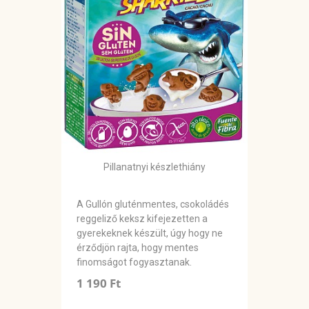
Pillanatnyi készlethiány
A Gullón gluténmentes, csokoládés
reggeliző keksz kifejezetten a
gyerekeknek készült, úgy hogy ne
érződjön rajta, hogy mentes
finomságot fogyasztanak.
1 190 Ft