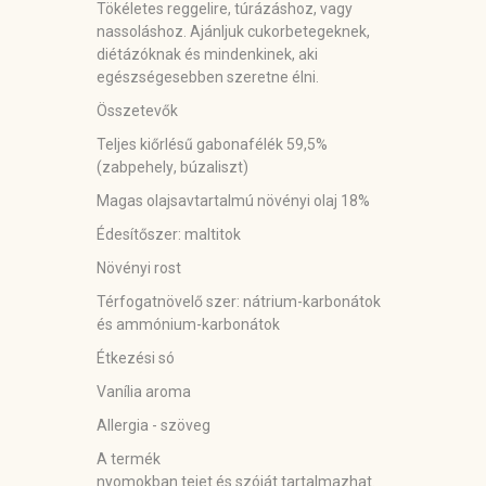
Tökéletes reggelire, túrázáshoz, vagy
nassoláshoz. Ajánljuk cukorbetegeknek,
diétázóknak és mindenkinek, aki
egészségesebben szeretne élni.
Összetevők
Teljes kiőrlésű gabonafélék 59,5%
(
zabpehely
,
búzaliszt
)
Magas olajsavtartalmú növényi olaj 18%
Édesítőszer: maltitok
Növényi rost
Térfogatnövelő szer: nátrium-karbonátok
és ammónium-karbonátok
Étkezési só
Vanília aroma
Allergia - szöveg
A termék
nyomokban
tejet
és
szóját
tartalmazhat.