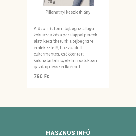
Pillanatnyi készlethiány
A Szafi Reform tejbegríz állagú
kókuszos kása poralappal percek
alatt készíthetünk a tejbegrízre
emlékeztető, hozzáadott
cukormentes, csökkentett
kalóriatartalmú, élelmi rostokban
gazdag desszertkrémet.
790 Ft
HASZNOS INFÓ