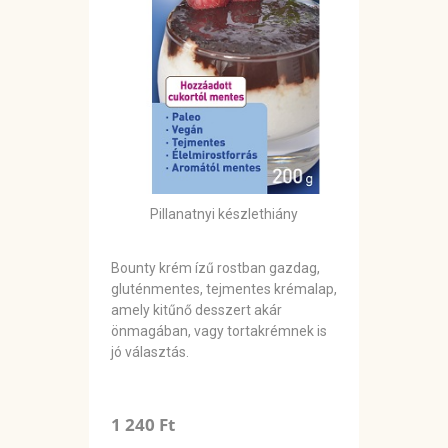
Pillanatnyi készlethiány
Bounty krém ízű rostban gazdag,
gluténmentes, tejmentes krémalap,
amely kitűnő desszert akár
önmagában, vagy tortakrémnek is
jó választás.
1 240 Ft