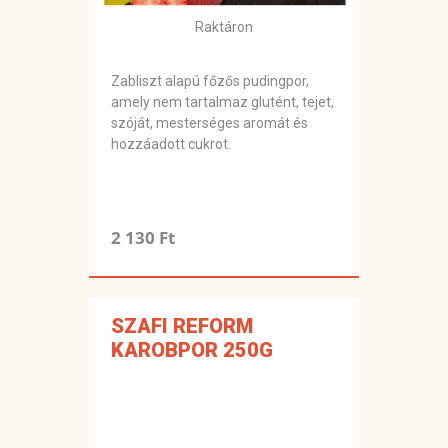
Raktáron
Zabliszt alapú főzős pudingpor,
amely nem tartalmaz glutént, tejet,
szóját, mesterséges aromát és
hozzáadott cukrot.
2 130 Ft
SZAFI REFORM
KAROBPOR 250G