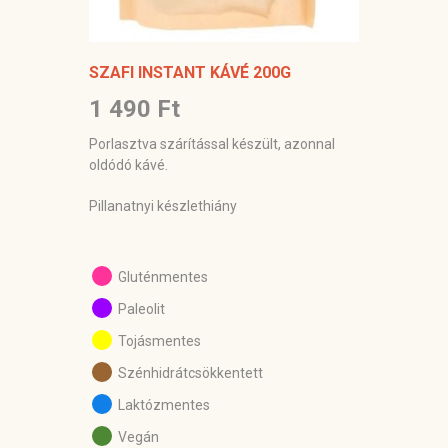
SZAFI INSTANT KÁVÉ 200G
1 490 Ft
Porlasztva szárítással készült, azonnal
oldódó kávé.
Pillanatnyi készlethiány
Gluténmentes
Paleolit
Tojásmentes
Szénhidrátcsökkentett
Laktózmentes
Vegán