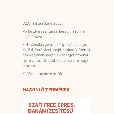
SZAFI instant kávé 200g
Porlasztva szárítással készült, azonnal
oldódó kávé.
Felhasználási javaslat: 2 g kávéhoz adjon
kb. 2 dl forró vizet, majd ízesítse ízlésének
és diétájának megfelelően tejjel, növényi
tejhelyettesítő itallal, édesítőszerrel vagy
cukorral.
Koffein tartalom min. 3%.
HASONLÓ TERMÉKEK
SZAFI FREE EPRES,
BANÁN ÍZESÍTÉSŰ