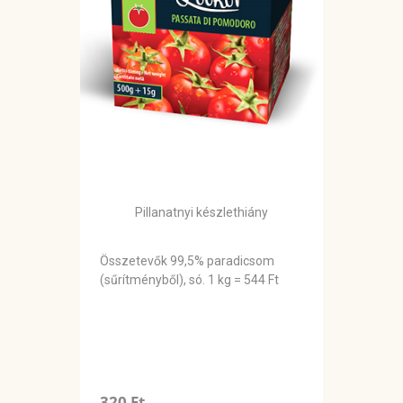
Pillanatnyi készlethiány
Összetevők 99,5% paradicsom
(sűrítményből), só. 1 kg = 544 Ft
320 Ft