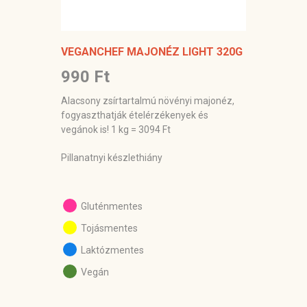
VEGANCHEF MAJONÉZ LIGHT 320G
990 Ft
Alacsony zsírtartalmú növényi majonéz,
fogyaszthatják ételérzékenyek és
vegánok is! 1 kg = 3094 Ft
Pillanatnyi készlethiány
Gluténmentes
Tojásmentes
Laktózmentes
Vegán