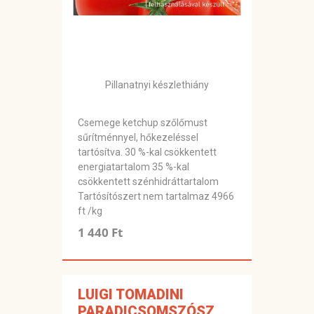
Pillanatnyi készlethiány
Csemege ketchup szőlőmust
sűrítménnyel, hőkezeléssel
tartósítva. 30 %-kal csökkentett
energiatartalom 35 %-kal
csökkentett szénhidráttartalom
Tartósítószert nem tartalmaz 4966
ft /kg
1 440 Ft
LUIGI TOMADINI
PARADICSOMSZÓSZ