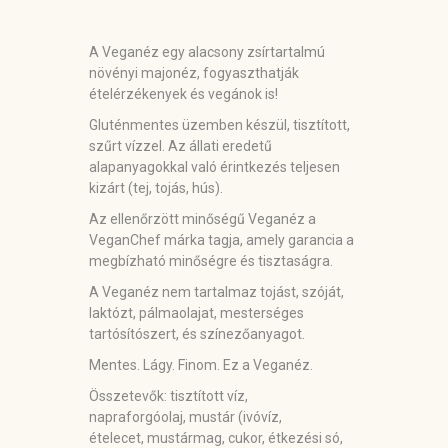
A Veganéz egy alacsony zsírtartalmú
növényi majonéz, fogyaszthatják
ételérzékenyek és vegánok is!
Gluténmentes üzemben készül, tisztított,
szűrt vízzel. Az állati eredetű
alapanyagokkal való érintkezés teljesen
kizárt (tej, tojás, hús).
Az ellenőrzött minőségű Veganéz a
VeganChef márka tagja, amely garancia a
megbízható minőségre és tisztaságra.
A Veganéz nem tartalmaz tojást, szóját,
laktózt, pálmaolajat, mesterséges
tartósítószert, és színezőanyagot.
Mentes. Lágy. Finom. Ez a Veganéz.
Összetevők:
tisztított víz,
napraforgóolaj,
mustár
(ivóvíz,
ételecet,
mustármag
, cukor, étkezési só,