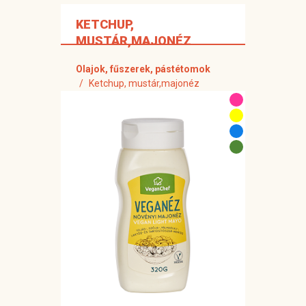
KETCHUP,
MUSTÁR,MAJONÉZ
Olajok, fűszerek, pástétomok
Ketchup, mustár,majonéz