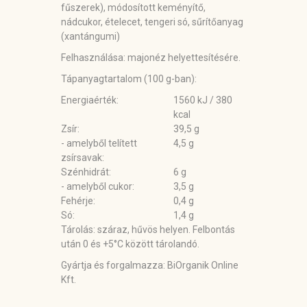
fűszerek), módosított keményítő,
nádcukor, ételecet, tengeri só, sűrítőanyag
(xantángumi)
Felhasználása:
majonéz helyettesítésére.
Tápanyagtartalom (100 g-ban):
Energiaérték:
1560 kJ / 380
kcal
Zsír:
39,5 g
- amelyből telített
4,5 g
zsírsavak:
Szénhidrát:
6 g
- amelyből cukor:
3,5 g
Fehérje:
0,4 g
Só:
1,4 g
Tárolás
: száraz, hűvös helyen. Felbontás
után 0 és +5°C között tárolandó.
Gyártja és forgalmazza: BiOrganik Online
Kft.