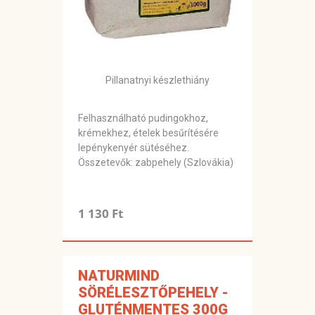
Pillanatnyi készlethiány
Felhasználható pudingokhoz,
krémekhez, ételek besűrítésére
lepénykenyér sütéséhez.
Összetevők: zabpehely (Szlovákia)
1 130 Ft
NATURMIND
SÖRÉLESZTŐPEHELY -
GLUTÉNMENTES 300G