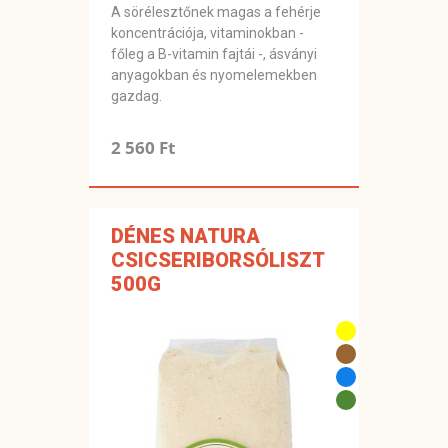
A sörélesztőnek magas a fehérje
koncentrációja, vitaminokban -
főleg a B-vitamin fajtái -, ásványi
anyagokban és nyomelemekben
gazdag.
2 560 Ft
DÉNES NATURA
CSICSERIBORSÓLISZT
500G