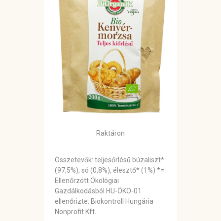
Raktáron
Összetevők: teljesőrlésű búzaliszt*
(97,5%), só (0,8%), élesztő* (1%) *=
Ellenőrzött Ökológiai
Gazdálkodásból HU-ÖKO-01
ellenőrizte: Biokontroll Hungária
Nonprofit Kft.