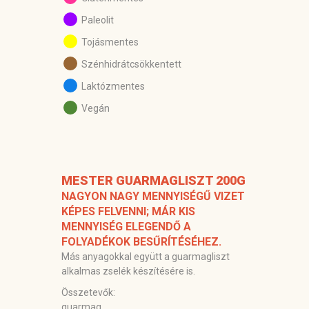
Paleolit
Tojásmentes
Szénhidrátcsökkentett
Laktózmentes
Vegán
MESTER GUARMAGLISZT 200G
NAGYON NAGY MENNYISÉGŰ VIZET
KÉPES FELVENNI; MÁR KIS
MENNYISÉG ELEGENDŐ A
FOLYADÉKOK BESŰRÍTÉSÉHEZ.
Más anyagokkal együtt a guarmagliszt
alkalmas zselék készítésére is.
Összetevők:
guarmag