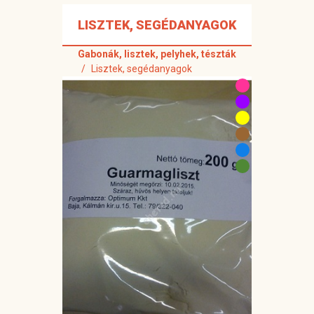
LISZTEK, SEGÉDANYAGOK
Gabonák, lisztek, pelyhek, tészták
Lisztek, segédanyagok