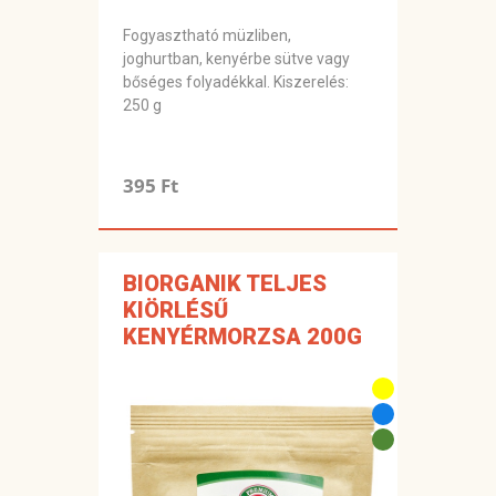
Fogyasztható müzliben,
joghurtban, kenyérbe sütve vagy
bőséges folyadékkal. Kiszerelés:
250 g
395 Ft
BIORGANIK TELJES
KIÖRLÉSŰ
KENYÉRMORZSA 200G