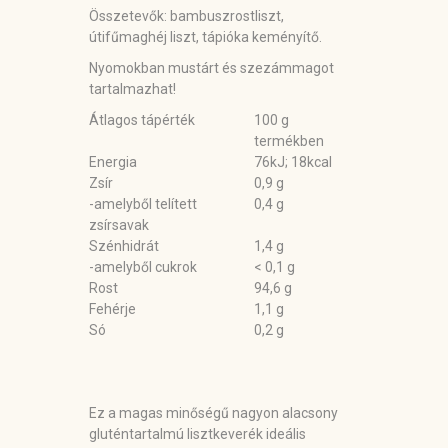
Összetevők
: bambuszrostliszt,
útifűmaghéj liszt, tápióka keményítő.
Nyomokban mustárt és szezámmagot
tartalmazhat!
Átlagos tápérték
100 g
termékben
Energia
76kJ; 18kcal
Zsír
0,9 g
-amelyből telített
0,4 g
zsírsavak
Szénhidrát
1,4 g
-amelyből cukrok
< 0,1 g
Rost
94,6 g
Fehérje
1,1 g
Só
0,2 g
Ez a magas minőségű nagyon alacsony
gluténtartalmú lisztkeverék ideális