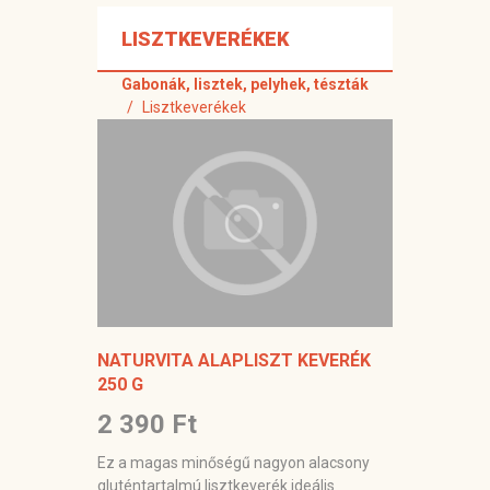
LISZTKEVERÉKEK
Gabonák, lisztek, pelyhek, tészták
Lisztkeverékek
NATURVITA ALAPLISZT KEVERÉK
250 G
2 390 Ft
Ez a magas minőségű nagyon alacsony
gluténtartalmú lisztkeverék ideális