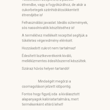
étrendbe, vagy a fogyókúrához, de akár a
cukorbetegek szénhidrátcsökkentett
étrendjébe is!
Felhasználási javaslat:
Ideális sütemények,
sós nassolnivalók készítéséhez is!
A termékhez mellékelt recepttel segítjük a
tökéletes végeredmény elérését.
Hozzáadott cukrot nem tartalmaz!
Édesített lisztkeverékeink kiváló,
mellékízmentes édesítőszerrel készültek.
Száraz hűvös helyen tartandó!
Minőségét megőrzi a
csomagoláson jelzett időpontig.
Fontos hogy figyelj oda a kiválasztott
alapanyagok kalóriatartalmára, mert
termékenként eltérő lehet!