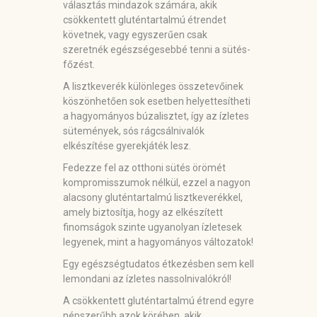
választás mindazok számára, akik
csökkentett gluténtartalmú étrendet
követnek, vagy egyszerűen csak
szeretnék egészségesebbé tenni a sütés-
főzést.
A lisztkeverék különleges összetevőinek
köszönhetően sok esetben helyettesítheti
a hagyományos búzalisztet, így az ízletes
sütemények, sós rágcsálnivalók
elkészítése gyerekjáték lesz.
Fedezze fel az otthoni sütés örömét
kompromisszumok nélkül, ezzel a nagyon
alacsony gluténtartalmú lisztkeverékkel,
amely biztosítja, hogy az elkészített
finomságok szinte ugyanolyan ízletesek
legyenek, mint a hagyományos változatok!
Egy egészségtudatos étkezésben sem kell
lemondani az ízletes nassolnivalókról!
A csökkentett gluténtartalmú étrend egyre
népszerűbb azok körében, akik