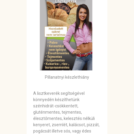
Pillanatnyi készlethiány
A lisztkeverék segítségével
könnyedén készíthetünk
szénhidrát-csökkentett,
gluténmentes, tejmentes,
élesztőmentes, kelesztés nélküli
kenyeret, zsemlét, kalácsot, pizzát,
pogácsát illetve sós, vagy édes