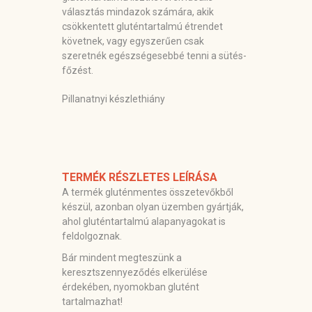
választás mindazok számára, akik
csökkentett gluténtartalmú étrendet
követnek, vagy egyszerűen csak
szeretnék egészségesebbé tenni a sütés-
főzést.
Pillanatnyi készlethiány
TERMÉK RÉSZLETES LEÍRÁSA
A termék gluténmentes összetevőkből
készül, azonban olyan üzemben gyártják,
ahol gluténtartalmú alapanyagokat is
feldolgoznak.
Bár mindent megteszünk a
keresztszennyeződés elkerülése
érdekében, nyomokban glutént
tartalmazhat!