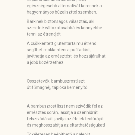
egészségesebb alternatívát keresnek a
hagyományos búzaliszttel szemben.
Bárkinek biztonságos választás, aki
szeretné változatosabbá és könnyebbé
tenni az étrendjét.
A csökkentett gluténtartalmú étrend
segíthet csökkenteni a puffadást,
javíthatja az emésztést, és hozzájárulhat
a jobb közérzethez.
Összetevők:
bambuszrostliszt,
útifűmaghéj, tápióka keményítő.
A bambuszrost liszt nem szívódik fel az
emésztés során, lassítja a szénhidrát
felszívódását, javítja az ételek textúráját,
és meghosszabítja az eltarthatóságukat!
Tökéletesen beépíthető a paleolit