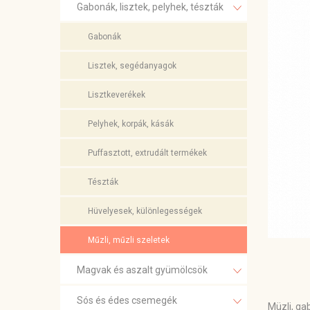
Gabonák, lisztek, pelyhek, tészták
Gabonák
Lisztek, segédanyagok
Lisztkeverékek
Pelyhek, korpák, kásák
Puffasztott, extrudált termékek
Tészták
Hüvelyesek, különlegességek
Műzli, műzli szeletek
Magvak és aszalt gyümölcsök
Sós és édes csemegék
Müzli, ga