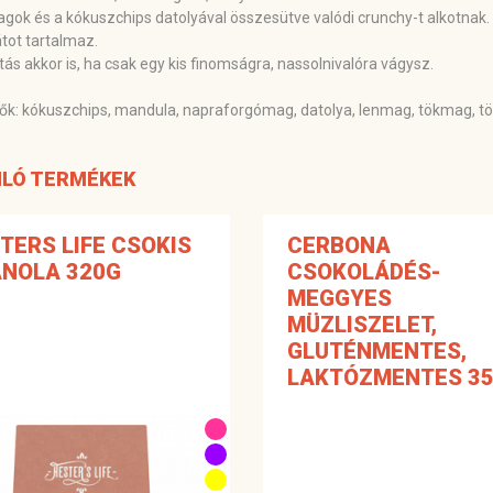
magok és a kókuszchips datolyával összesütve valódi crunchy-t alkotnak
tot tartalmaz.
tás akkor is, ha csak egy kis finomságra, nassolnivalóra vágysz.
ők: kókuszchips, mandula, napraforgómag, datolya, lenmag, tökmag, 
LÓ TERMÉKEK
TERS LIFE CSOKIS
CERBONA
NOLA 320G
CSOKOLÁDÉS-
MEGGYES
MÜZLISZELET,
GLUTÉNMENTES,
LAKTÓZMENTES 3