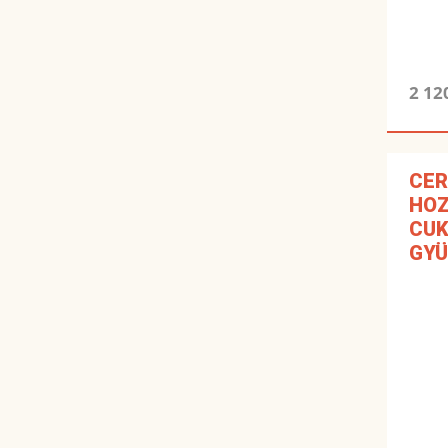
2 12
CER
HO
CUK
GY