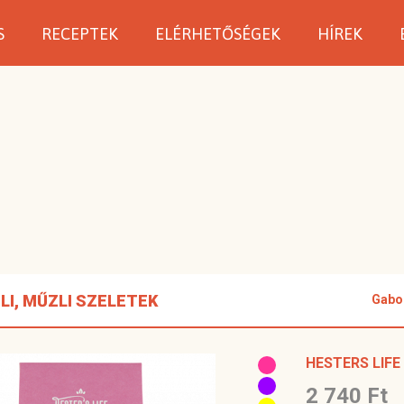
S
RECEPTEK
ELÉRHETŐSÉGEK
HÍREK
LI, MŰZLI SZELETEK
Gabon
HESTERS LIF
2 740 Ft