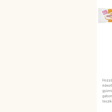
Hozzáa
édesít
gyümö
gabon
teszik