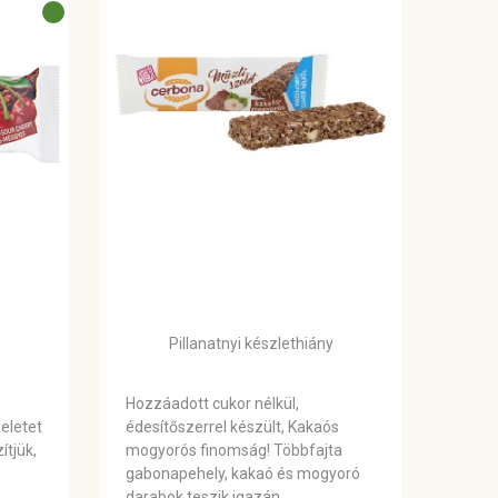
Pillanatnyi készlethiány
Hozzáadott cukor nélkül,
eletet
édesítőszerrel készült, Kakaós
ítjük,
mogyorós finomság! Többfajta
gabonapehely, kakaó és mogyoró
darabok teszik igazán