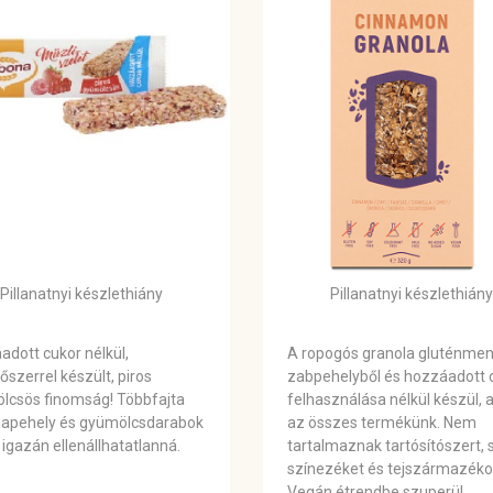
Pillanatnyi készlethiány
Pillanatnyi készlethiány
dott cukor nélkül,
A ropogós granola gluténme
őszerrel készült, piros
zabpehelyből és hozzáadott 
lcsös finomság! Többfajta
felhasználása nélkül készül, 
apehely és gyümölcsdarabok
az összes termékünk. Nem
 igazán ellenállhatatlanná.
tartalmaznak tartósítószert, s
színezéket és tejszármazéko
Vegán étrendbe szuperül