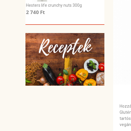
Hesters life crunchy nuts 300g
2 740 Ft
Hozzá
Glutén
tartó
vegán 