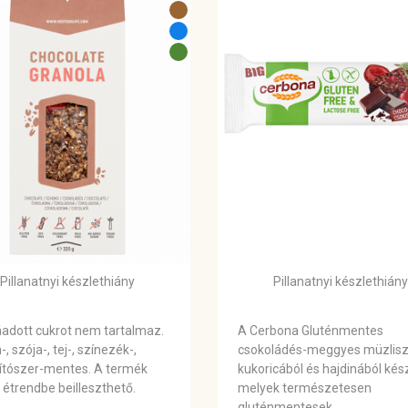
Pillanatnyi készlethiány
Pillanatnyi készlethiány
adott cukrot nem tartalmaz.
A Cerbona Gluténmentes
-, szója-, tej-, színezék-,
csokoládés-meggyes müzlisz
sítószer-mentes. A termék
kukoricából és hajdinából kész
étrendbe beilleszthető.
melyek természetesen
gluténmentesek.