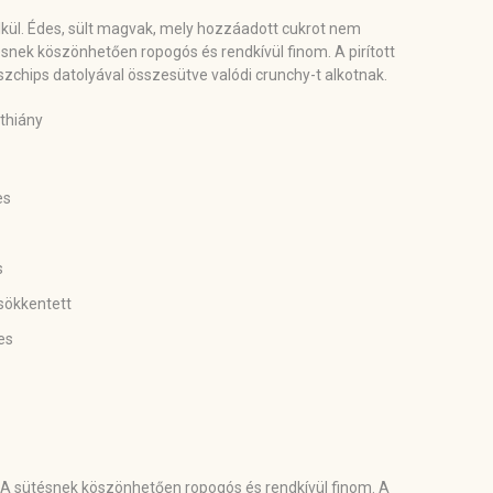
lkül. Édes, sült magvak, mely hozzáadott cukrot nem
snek köszönhetően ropogós és rendkívül finom. A pirított
zchips datolyával összesütve valódi crunchy-t alkotnak.
ethiány
es
s
sökkentett
es
. A sütésnek köszönhetően ropogós és rendkívül finom. A