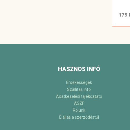
175 
HASZNOS INFÓ
Érdekességek
Szállítás infó
Adatkezelési tájékoztató
ÁSZF
Rólunk
Elállás a szerződéstől