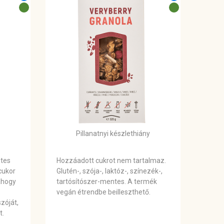
Pillanatnyi készlethiány
ntes
Hozzáadott cukrot nem tartalmaz.
cukor
Glutén-, szója-, laktóz-, színezék-,
ahogy
tartósítószer-mentes. A termék
vegán étrendbe beilleszthető.
zóját,
t.