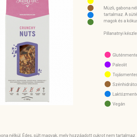
Müzli, gabona né
tartalmaz. A süté
magok és a kókus
Pillanatnyi készl
Gluténment
Paleolit
Tojásmente
Szénhidrátc
Laktózment
Vegán
bona nélkül. Édes, sült magvak, mely hozzáadott cukrot nem tartalmaz