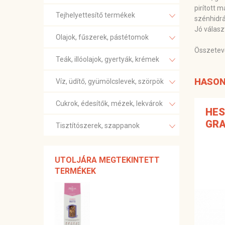
pirított 
Tejhelyettesítő termékek
szénhidrá
Jó válasz
Olajok, fűszerek, pástétomok
Összetev
Teák, illóolajok, gyertyák, krémek
HASON
Víz, üdítő, gyümölcslevek, szörpök
Cukrok, édesítők, mézek, lekvárok
HES
GRA
Tisztítószerek, szappanok
UTOLJÁRA MEGTEKINTETT
TERMÉKEK