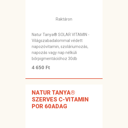
Raktáron
Natur Tanya® SOLAR VITAMIN -
Világszabadalommal védett
napozóvitamin, szoláriumozás,
napozás vagy nap nélküli
bőrpigmentációhoz 30db
4 650 Ft
NATUR TANYA®
SZERVES C-VITAMIN
POR 60ADAG