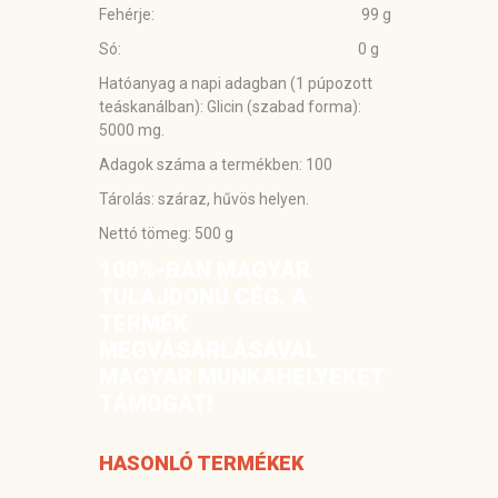
Fehérje: 99 g
Só: 0 g
Hatóanyag a napi adagban (1 púpozott
teáskanálban):
Glicin (szabad forma):
5000 mg.
Adagok száma a termékben:
100
Tárolás:
száraz, hűvös helyen.
Nettó tömeg:
500 g
100%-BAN MAGYAR
TULAJDONÚ CÉG. A
TERMÉK
MEGVÁSÁRLÁSÁVAL
MAGYAR MUNKAHELYEKET
TÁMOGAT!
HASONLÓ TERMÉKEK