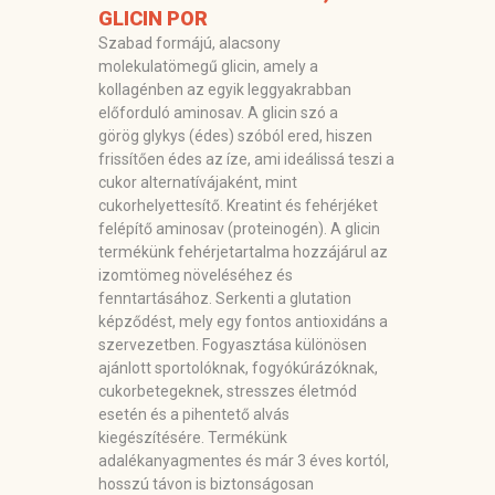
GLICIN POR
Szabad formájú, alacsony
molekulatömegű glicin, amely a
kollagénben az egyik leggyakrabban
előforduló aminosav. A glicin szó a
görög glykys (édes) szóból ered, hiszen
frissítően édes az íze, ami ideálissá teszi a
cukor alternatívájaként, mint
cukorhelyettesítő. Kreatint és
fehérjéket
felépítő aminosav
(proteinogén). A glicin
termékünk fehérjetartalma hozzájárul az
izomtömeg növeléséhez és
fenntartásához. Serkenti a glutation
képződést, mely egy fontos antioxidáns a
szervezetben. Fogyasztása különösen
ajánlott sportolóknak, fogyókúrázóknak,
cukorbetegeknek, stresszes életmód
esetén és a pihentető alvás
kiegészítésére.
Termékünk
adalékanyagmentes és már 3 éves kortól,
hosszú távon is biztonságosan