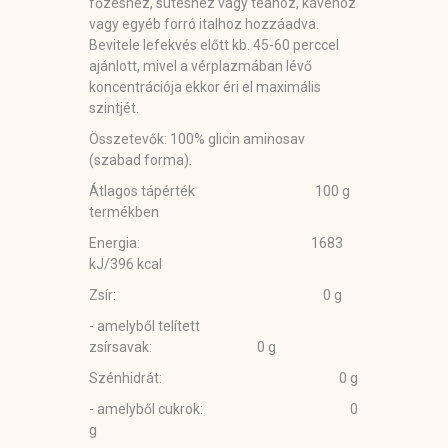
főzéshez, sütéshez vagy teához, kávéhoz
vagy egyéb forró italhoz hozzáadva.
Bevitele lefekvés előtt kb. 45-60 perccel
ajánlott, mivel a vérplazmában lévő
koncentrációja ekkor éri el maximális
szintjét.
Összetevők:
100% glicin aminosav
(szabad forma).
Átlagos tápérték 100 g
termékben
Energia: 1683
kJ/396 kcal
Zsír: 0 g
-
amelyből telített
zsírsavak:
0 g
Szénhidrát: 0 g
-
amelyből cukrok:
0
g