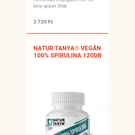
béta-glükán 30db
2 720 Ft
NATUR TANYA® VEGÁN
100% SPIRULINA 120DB