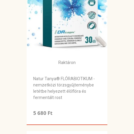
Raktáron
Natur Tanya® FLÓRABIOTIKUM -
nemzetközi törzsgyűjteménybe
letétbe helyezett élőflóra és
fermentált rost
5 680 Ft