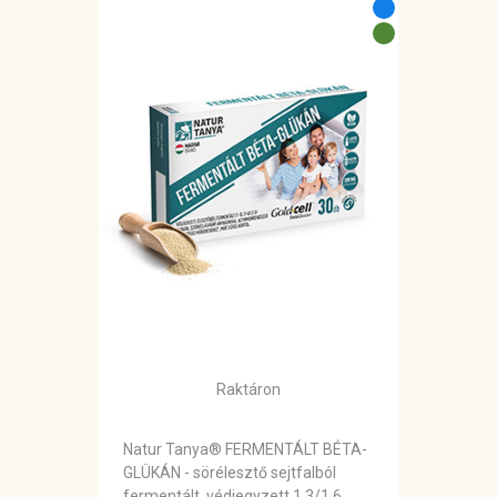
Raktáron
Natur Tanya® FERMENTÁLT BÉTA-
GLÜKÁN - sörélesztő sejtfalból
fermentált, védjegyzett 1,3/1,6