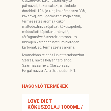
Összetevők
: kukoricakeményítő,
pálmazsír, kukoricaliszt, csokoládé
darabkák 12% (cukor, kakaómassza 33%,
kakaóvaj, emulgeálószer:
szójalecitin
,
természetes aroma), cukor,
maltodextrin,
szójaliszt,
kókuszpehely,
módosított tápiókakeményítő,
térfogatnövelő szerek: ammónium
hidrogén karbonát, nátrium hidrogén
karbonát, só, természetes aroma.
Nyomokban tejet és lupint tartalmazhat.
Száraz, hűvös helyen tárolandó.
Származási hely: Olaszország.
Forgalmazza: Asix Distribution Kft.
HASONLÓ TERMÉKEK
LOVE DIET
KÓKUSZOLAJ 1000ML /