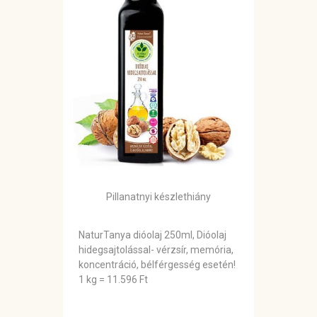
Pillanatnyi készlethiány
NaturTanya dióolaj 250ml, Dióolaj
hidegsajtolással- vérzsír, memória,
koncentráció, bélférgesség esetén!
1 kg = 11.596 Ft