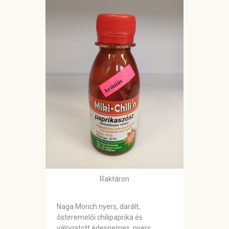
Raktáron
Naga Morich nyers, darált,
ősteremelői chilipaprika és
válogatott édesnemes, nyers,