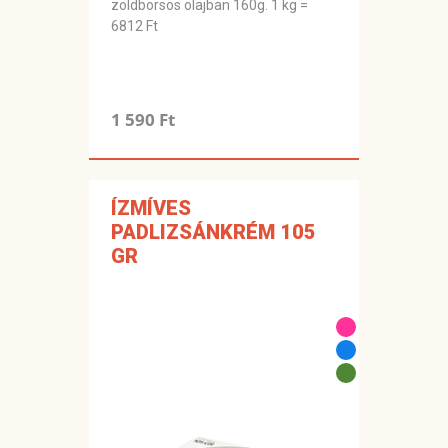
zöldborsos olajban 160g. 1 kg =
6812 Ft
1 590 Ft
ÍZMÍVES
PADLIZSÁNKRÉM 105
GR