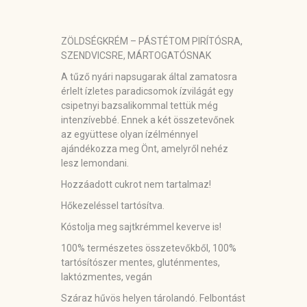
ZÖLDSÉGKRÉM – PÁSTÉTOM PIRÍTÓSRA,
SZENDVICSRE, MÁRTOGATÓSNAK
A tűző nyári napsugarak által zamatosra
érlelt ízletes paradicsomok ízvilágát egy
csipetnyi bazsalikommal tettük még
intenzívebbé. Ennek a két összetevőnek
az együttese olyan ízélménnyel
ajándékozza meg Önt, amelyről nehéz
lesz lemondani.
Hozzáadott cukrot nem tartalmaz!
Hőkezeléssel tartósítva.
Kóstolja meg sajtkrémmel keverve is!
100% természetes összetevőkből, 100%
tartósítószer mentes, gluténmentes,
laktózmentes, vegán
Száraz hűvös helyen tárolandó. Felbontást