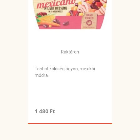
Raktáron
Tonhal zöldség ágyon, mexikói
módra.
1 480 Ft