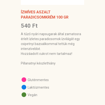
ÍZMÍVES ASZALT
PARADICSOMKRÉM 100 GR
540 Ft
A tűző nyári napsugarak által zamatosra
érlelt ízletes paradicsomok ízvilágát egy
csipetnyi bazsalikommal tettük még
intenzívebbé.
Hozzáadott cukrot nem tartalmaz!
Pillanatnyi készlethiány
Gluténmentes
Laktózmentes
Vegán