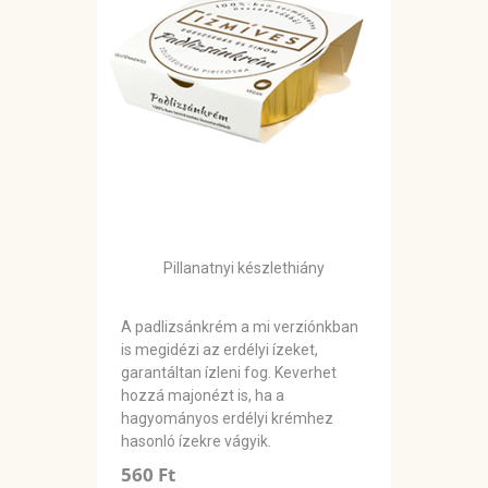
Pillanatnyi készlethiány
A padlizsánkrém a mi verziónkban
is megidézi az erdélyi ízeket,
garantáltan ízleni fog. Keverhet
hozzá majonézt is, ha a
hagyományos erdélyi krémhez
hasonló ízekre vágyik.
560 Ft