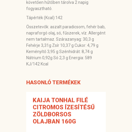
követően hűtőben tárolva 2 napig
fogyasztható.
Tápérték (Kcal):142
Összetevők:
aszalt paradicsom, fehér bab,
napraforgó olaj, só, fűszerek, víz. Allergént
nem tartalmaz. Szárazanyag: 30,3 g
Fehérje 3,31g Zsír 10,37 g Cukor: 4,79 g
Keményítő 3,95 g Szénhidrát: 8,74 g
Nátrium 0,92g Só 2,3 g Energia: 589
KJ/142 Kcal
HASONLÓ TERMÉKEK
KAIJA TONHAL FILÉ
CITROMOS ÍZESÍTÉSŰ
ZÖLDBORSOS
OLAJBAN 160G