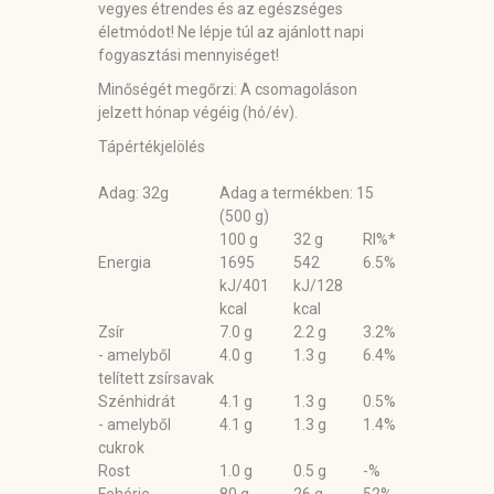
vegyes étrendes és az egészséges
életmódot! Ne lépje túl az ajánlott napi
fogyasztási mennyiséget!
Minőségét megőrzi:
A csomagoláson
jelzett hónap végéig (hó/év).
Tápértékjelölés
Adag: 32g
Adag a termékben: 15
(500 g)
100 g
32 g
RI%*
Energia
1695
542
6.5%
kJ/401
kJ/128
kcal
kcal
Zsír
7.0 g
2.2 g
3.2%
- amelyből
4.0 g
1.3 g
6.4%
telített zsírsavak
Szénhidrát
4.1 g
1.3 g
0.5%
- amelyből
4.1 g
1.3 g
1.4%
cukrok
Rost
1.0 g
0.5 g
-%