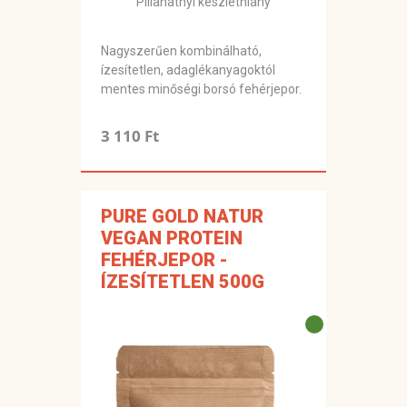
Pillanatnyi készlethiány
Nagyszerűen kombinálható,
ízesítetlen, adaglékanyagoktól
mentes minőségi borsó fehérjepor.
3 110 Ft
PURE GOLD NATUR
VEGAN PROTEIN
FEHÉRJEPOR -
ÍZESÍTETLEN 500G