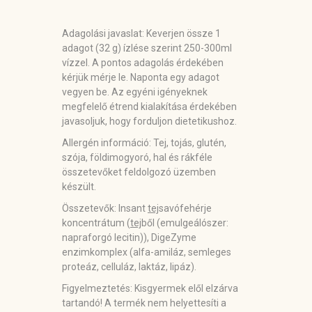
Adagolási javaslat:
Keverjen össze 1
adagot (32 g) ízlése szerint 250-300ml
vízzel. A pontos adagolás érdekében
kérjük mérje le. Naponta egy adagot
vegyen be. Az egyéni igényeknek
megfelelő étrend kialakítása érdekében
javasoljuk, hogy forduljon dietetikushoz.
Allergén információ:
Tej, tojás, glutén,
szója, földimogyoró, hal és rákféle
összetevőket feldolgozó üzemben
készült.
Összetevők:
Insant
tej
savófehérje
koncentrátum (
tej
ből (emulgeálószer:
napraforgó lecitin)), DigeZyme
enzimkomplex (alfa-amiláz, semleges
proteáz, celluláz, laktáz, lipáz).
Figyelmeztetés:
Kisgyermek elől elzárva
tartandó! A termék nem helyettesíti a