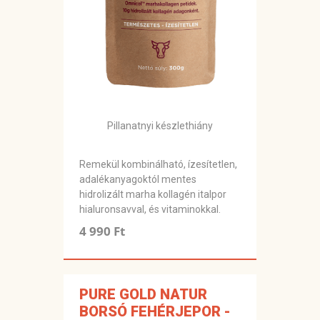
Pillanatnyi készlethiány
Remekül kombinálható, ízesítetlen,
adalékanyagoktól mentes
hidrolizált marha kollagén italpor
hialuronsavval, és vitaminokkal.
4 990 Ft
PURE GOLD NATUR
BORSÓ FEHÉRJEPOR -