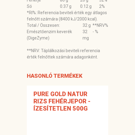
Fehérje
80 g
26 g
52%
Só
0.37 g
0.12 g
2%
*RI%: Referencia beviteli érték egy átlagos
felnőtt számára (8400 kJ/2000 kcal).
Total / Összesen:
32 g
**NRV%
Emésztőenzim keverék
32
- %
(DigeZyme)
mg
**NRV: Táplálkozási beviteli referencia
érték felnőttek számára adagonként.
HASONLÓ TERMÉKEK
PURE GOLD NATUR
RIZS FEHÉRJEPOR -
ÍZESÍTETLEN 500G