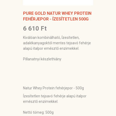
PURE GOLD NATUR WHEY PROTEIN
FEHÉRJEPOR - ÍZESÍTETLEN 500G
6 610 Ft
Kiválóan kombinálható, Ízesítetlen,
adalékanyagoktól mentes tejsavó fehérje
alapú italpor emésztő enzimekkel.
Pillanatnyi készlethiány
Natur Whey Protein fehérjepor - 500g
Ízesítetlen tejsavó fehérje alapú italpor
emésztő enzimekkel.
Nettó tömeg:
500g