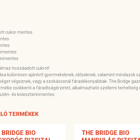
tt cukor mentes
ntes
entes
jementes
rinmentes
almaz hozzáadott cukrot!
sa különösen ajánlott gyermekeknek, időseknek, valamint mindazok szá
éget végeznek, vagy a szokásosnál fáradékonyabbak. The Bridge gazda
terméke csökkenti a fáradtságérzetet, alkalmazható szellemi terheltség 
glutén- és koleszterinmentes.
LÓ TERMÉKEK
 BRIDGE BIO
THE BRIDGE BIO