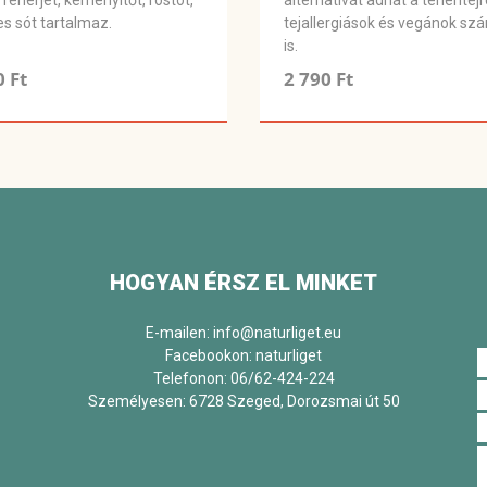
 fehérjét, keményítőt, rostot,
alternatívát adhat a tehéntejr
s sót tartalmaz.
tejallergiások és vegánok sz
is.
0 Ft
2 790 Ft
HOGYAN ÉRSZ EL MINKET
E-mailen: info@naturliget.eu
Facebookon:
naturliget
Telefonon: 06/62-424-224
Személyesen: 6728 Szeged, Dorozsmai út 50