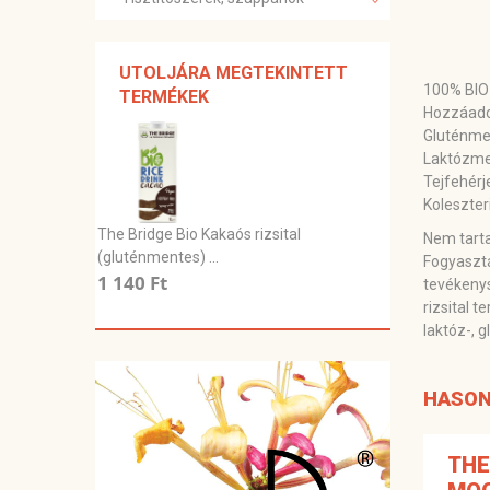
UTOLJÁRA MEGTEKINTETT
100% BIO
TERMÉKEK
Hozzáado
Gluténme
Laktózm
Tejfehér
​Koleszte
The Bridge Bio Kakaós rizsital
Nem tart
(gluténmentes) ...
Fogyasztá
1 140 Ft
tevékenys
rizsital 
laktóz-, 
HASON
THE