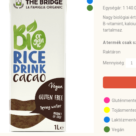
Egységár: 1 140.0
Nagy biológiai ér
B-vitamint, kalci
tartalmaz.
A termék csak s
Raktáron
Mennyiség:
Gluténment
Tojásmente
Laktózment
Vegán