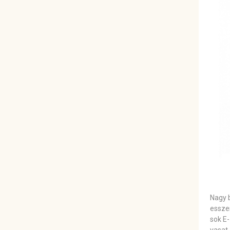
Nagy b
essze
sok E-