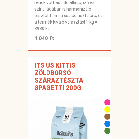
rendkívül hasonló állagú, ízű és
színvilágában is harmonizáló
tésztát tenni a család asztalára, ez
a termék kiváló választás! 1 kg =
3980 Ft
1 040 Ft
ITS US KITTIS
ZÖLDBORSÓ
SZÁRAZTÉSZTA
SPAGETTI 200G