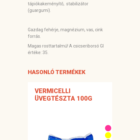
tápiókakeményítő, stabilizátor
(guargumi).
Gazdag fehérje, magnézium, vas, cink
forrás.
Magas rosttartalmú! A csicseriborsó GI
értéke: 35.
HASONLÓ TERMÉKEK
VERMICELLI
ÜVEGTÉSZTA 100G