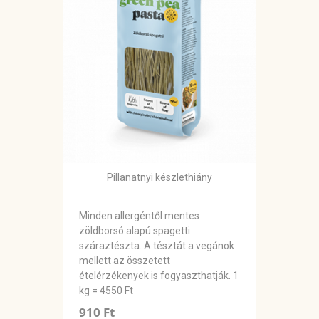
Pillanatnyi készlethiány
Minden allergéntől mentes
zöldborsó alapú spagetti
száraztészta. A tésztát a vegánok
mellett az összetett
ételérzékenyek is fogyaszthatják. 1
kg = 4550 Ft
910 Ft