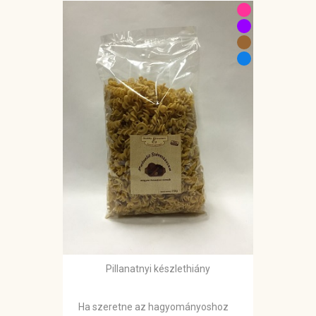
Pillanatnyi készlethiány
Ha szeretne az hagyományoshoz