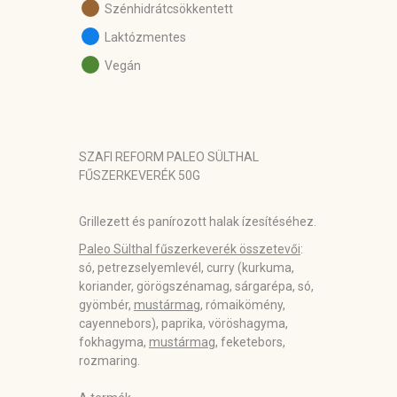
Szénhidrátcsökkentett
Laktózmentes
Vegán
SZAFI REFORM PALEO SÜLTHAL
FŰSZERKEVERÉK 50G
Grillezett és panírozott halak ízesítéséhez.
Paleo Sülthal fűszerkeverék összetevői
:
só, petrezselyemlevél, curry (kurkuma,
koriander, görögszénamag, sárgarépa, só,
gyömbér,
mustármag
, rómaikömény,
cayennebors), paprika, vöröshagyma,
fokhagyma,
mustármag
, feketebors,
rozmaring.