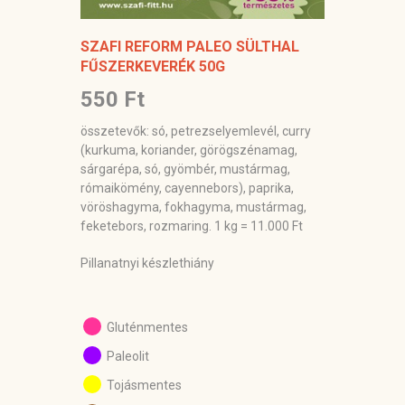
SZAFI REFORM PALEO SÜLTHAL
FŰSZERKEVERÉK 50G
550 Ft
összetevők: só, petrezselyemlevél, curry
(kurkuma, koriander, görögszénamag,
sárgarépa, só, gyömbér, mustármag,
rómaikömény, cayennebors), paprika,
vöröshagyma, fokhagyma, mustármag,
feketebors, rozmaring. 1 kg = 11.000 Ft
Pillanatnyi készlethiány
Gluténmentes
Paleolit
Tojásmentes