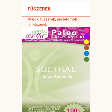
FŰSZEREK
Olajok, fűszerek, pástétomok
Fűszerek