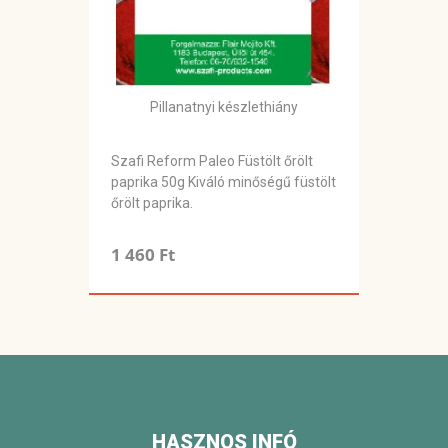
Pillanatnyi készlethiány
Szafi Reform Paleo Füstölt őrölt
paprika 50g Kiváló minőségű füstölt
őrölt paprika.
1 460 Ft
HASZNOS INFÓ