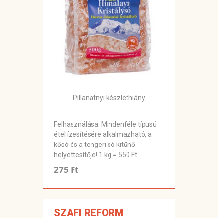
Pillanatnyi készlethiány
Felhasználása: Mindenféle típusú
étel ízesítésére alkalmazható, a
kősó és a tengeri só kitűnő
helyettesítője! 1 kg = 550 Ft
275 Ft
SZAFI REFORM