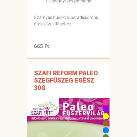
Pillanatnyi készlethiány
Szárnyas húsokra, paradicsomos
ételek ízesítéséhez.
665 Ft
SZAFI REFORM PALEO
SZEGFŰSZEG EGÉSZ
30G