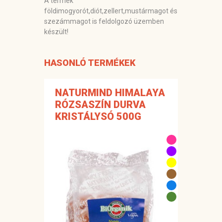
A termék
földimogyorót,diót,zellert,mustármagot és
szezámmagot is feldolgozó üzemben
készült!
HASONLÓ TERMÉKEK
NATURMIND HIMALAYA
RÓZSASZÍN DURVA
KRISTÁLYSÓ 500G