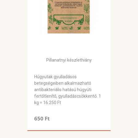
Pillanatnyi készlethiány
Húgyutak gyulladásos
betegségeiben alkalmazható
antibakteriális hatású húgyúti
fertőtlenítő, gyulladáscsökkentő. 1
kg = 16.250 Ft
650 Ft