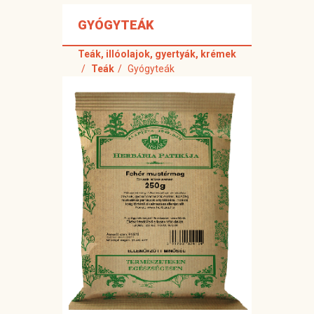
GYÓGYTEÁK
Teák, illóolajok, gyertyák, krémek
Teák
Gyógyteák