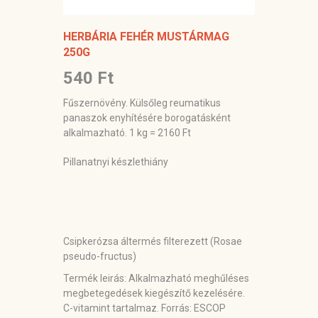
HERBÁRIA FEHÉR MUSTÁRMAG
250G
540 Ft
Fűszernövény. Külsőleg reumatikus
panaszok enyhítésére borogatásként
alkalmazható. 1 kg = 2160 Ft
Pillanatnyi készlethiány
Csipkerózsa áltermés filterezett (Rosae
pseudo-fructus)
Termék leirás:
Alkalmazható meghűléses
megbetegedések kiegészítő kezelésére.
C-vitamint tartalmaz. Forrás: ESCOP