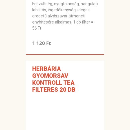
Feszültség, nyugtalanság, hangulati
labilitás, ingerlékenység, ideges
eredetű alvászavar átmeneti
enyhítésére alkalmas. 1 db filter =
56 Ft
1 120 Ft
HERBÁRIA
GYOMORSAV
KONTROLL TEA
FILTERES 20 DB