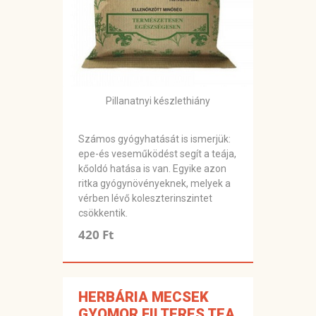
Pillanatnyi készlethiány
Számos gyógyhatását is ismerjük:
epe-és veseműködést segít a teája,
kőoldó hatása is van. Egyike azon
ritka gyógynövényeknek, melyek a
vérben lévő koleszterinszintet
csökkentik.
420 Ft
HERBÁRIA MECSEK
GYOMOR FILTERES TEA