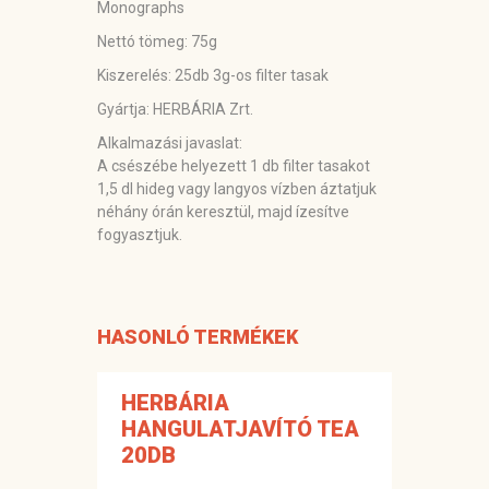
Monographs
Nettó tömeg: 75g
Kiszerelés: 25db 3g-os filter tasak
Gyártja:
HERBÁRIA Zrt.
Alkalmazási javaslat:
A csészébe helyezett 1 db filter tasakot
1,5 dl hideg vagy langyos vízben áztatjuk
néhány órán keresztül, majd ízesítve
fogyasztjuk.
HASONLÓ TERMÉKEK
HERBÁRIA
HANGULATJAVÍTÓ TEA
20DB