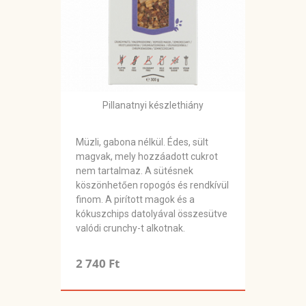
Pillanatnyi készlethiány
Müzli, gabona nélkül. Édes, sült
magvak, mely hozzáadott cukrot
nem tartalmaz. A sütésnek
köszönhetően ropogós és rendkívül
finom. A pirított magok és a
kókuszchips datolyával összesütve
valódi crunchy-t alkotnak.
2 740 Ft