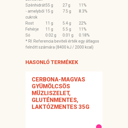
Szénhidrát
55 g
27 g
11%
- amelyből
15 g
7.5 g
8.3%
cukrok
Rost
11 g
5.4 g
22%
Fehérje
11 g
5.5 g
11%
Só
0.02 g
0.01 g
0.18%
* RI: Referencia beviteli érték egy átlagos
felnőtt számára (8400 kJ / 2000 kcal)
HASONLÓ TERMÉKEK
CERBONA-MAGVAS
GYÜMÖLCSÖS
MÜZLISZELET,
GLUTÉNMENTES,
LAKTÓZMENTES 35G