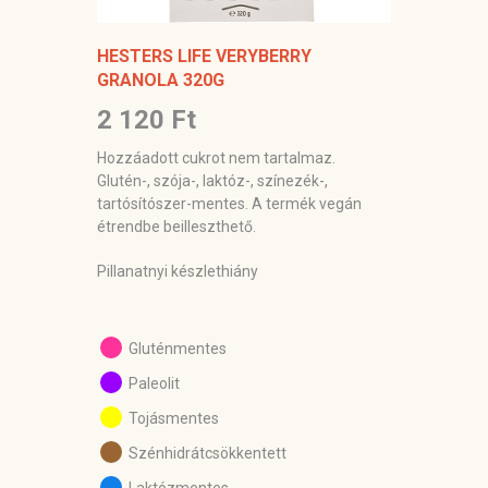
HESTERS LIFE VERYBERRY
GRANOLA 320G
2 120 Ft
Hozzáadott cukrot nem tartalmaz.
Glutén-, szója-, laktóz-, színezék-,
tartósítószer-mentes. A termék vegán
étrendbe beilleszthető.
Pillanatnyi készlethiány
Gluténmentes
Paleolit
Tojásmentes
Szénhidrátcsökkentett