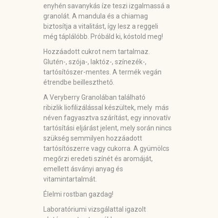
enyhén savanykás íze teszi izgalmassá a
granolát. A mandula és a chiamag
biztosítja a vitalitást, így lesz a reggeli
még táplálóbb. Próbáld ki, kóstold meg!
Hozzáadott cukrot nem tartalmaz.
Glutén-, szója-, laktóz-, színezék-,
tartósítószer-mentes. A termék vegán
étrendbe beilleszthető.
A Veryberry Granolában található
ribizlik liofilizálással készültek, mely más
néven fagyasztva szárítást, egy innovatív
tartósítási eljárást jelent, mely során nincs
szükség semmilyen hozzáadott
tartósítószerre vagy cukorra. A gyümölcs
megőrzi eredeti színét és aromáját,
emellett ásványi anyag és
vitamintartalmát.
Élelmi rostban gazdag!
Laboratóriumi vizsgálattal igazolt