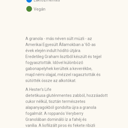
Laktózmentes
Vegán
A granola - más néven sült müzli - az
Amerikai Egyesült Államokban a ’60-as
évek elején indult hódító útjára.
Eredetileg Graham lisztből készült és tejjel
fogyasztották. Idővel különböző
gabonapelyhek kerültek a keverékbe,
majd némi olajjal, mézzel ragasztották és
sütötték össze az alkotókat.
A Hester’s Life
dietetikusa
gluténmentes
zabból
,
hozzáadott
cukor nélkül
, tisztán természetes
alapanyagokból gondolta újra a granola
fogalmát. A roppanós Veryberry
Granolában domináló íz a fahéj és
vanília. A liofilizált piros és fekete ribizli