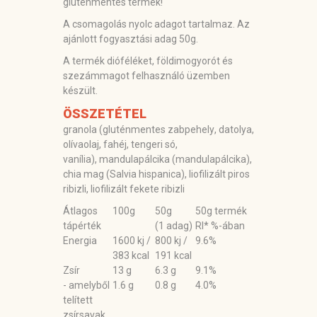
gluténmentes termék!
A csomagolás nyolc adagot tartalmaz. Az
ajánlott fogyasztási adag 50g.
A termék dióféléket, földimogyorót és
szezámmagot felhasználó üzemben
készült.
ÖSSZETÉTEL
granola (gluténmentes
zabpehely
, datolya,
olívaolaj, fahéj, tengeri só,
vanília),
mandulapálcika
(
mandulapálcika
),
chia mag (Salvia hispanica), liofilizált piros
ribizli, liofilizált fekete ribizli
Átlagos
100g
50g
50g termék
tápérték
(1 adag)
RI* %-ában
Energia
1600 kj /
800 kj /
9.6%
383 kcal
191 kcal
Zsír
13 g
6.3 g
9.1%
- amelyből
1.6 g
0.8 g
4.0%
telített
zsírsavak