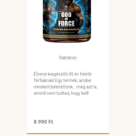
Raktáron
Étrend-kiegészítő 45 év feletti
férfiaknak! Egy termék, amibe
mindent beletettünk… még azt is,
amiről nem tudtad, hogy kell!
8 990 Ft