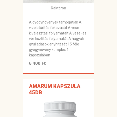
Raktáron
A gyógynövények támogatják A
vizeletürítés fokozását A vese
kiválasztási folyamatait A vese- és
vér tisztítás folyamatát A húgyúti
gyulladások enyhítését 15 féle
gyógynövény komplex 1
kapszulában
6 400 Ft
AMARUM KAPSZULA
45DB