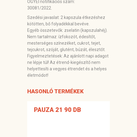
OGYÉI notifikációs szám:
30081/2022.
Szedési javaslat:
2 kapszula étkezéshez
kötötten, bő folyadékkal bevéve.
Egyéb összetevők:
zselatin (kapszulahéj).
Nem tartalmaz:
ízfokozót, édesítőt,
mesterséges színezéket, cukrot, tejet,
tejcukrot, szóját, glutént, búzát, élesztőt.
Figyelmeztetések:
Az ajánlott napi adagot
ne lépje túl! Az étrend-kiegészítő nem
helyettesíti a vegyes étrendet és a helyes
életmódot!
HASONLÓ TERMÉKEK
PAUZA 21 90 DB