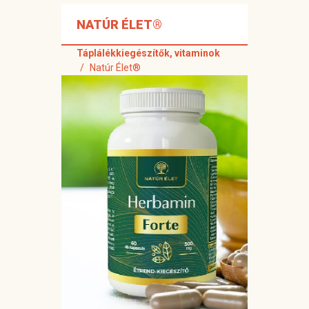
NATÚR ÉLET®
Táplálékkiegészítők, vitaminok
Natúr Élet®