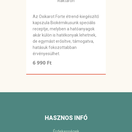
Raktáron
Az Oxikarot Forte étrend-kiegészítő
kapszula Biokémikusunk speciális
receptje, melyben a hatóanyagok
akár külön is hatékonyak lehetnek,
de egymást erősítve, támogatva,
hatásuk fokozottabban
érvényesülhet.
6 990 Ft
HASZNOS INFÓ
Érdekességek