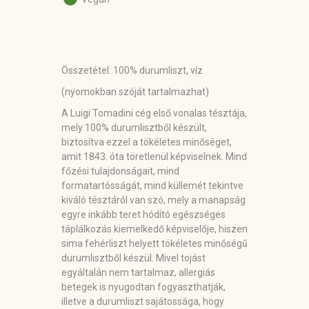
Összetétel:
100% durumliszt, víz
(nyomokban szóját tartalmazhat)
A Luigi Tomadini cég első vonalas tésztája,
mely 100% durumlisztből készült,
biztosítva ezzel a tökéletes minőséget,
amit 1843. óta töretlenül képviselnek. Mind
főzési tulajdonságait, mind
formatartósságát, mind küllemét tekintve
kiváló tésztáról van szó, mely a manapság
egyre inkább teret hódító egészséges
táplálkozás kiemelkedő képviselője, hiszen
sima fehérliszt helyett tökéletes minőségű
durumlisztből készül. Mivel tojást
egyáltalán nem tartalmaz, allergiás
betegek is nyugodtan fogyaszthatják,
illetve a durumliszt sajátossága, hogy