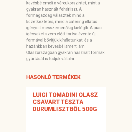
kevésbé emeli a vércukorszintet, mint a
gyakran használt fehérliszt. A
formagazdag választék mind a
közétkeztetés, mind a catering ellátás
igényeit messzemenőkig kielégíti. A piaci
igényeket szem előtt tartva évente új
formával bővítjük kínálatunkat, és a
hazánkban kevésbé ismert, ám
Olaszországban gyakran használt formák
gyártását is tudjuk vállalni.
HASONLÓ TERMÉKEK
LUIGI TOMADINI OLASZ
CSAVART TÉSZTA
DURUMLISZTBŐL 500G