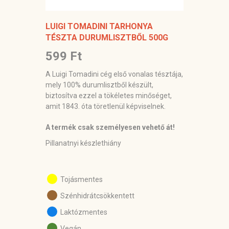
LUIGI TOMADINI TARHONYA
TÉSZTA DURUMLISZTBŐL 500G
599 Ft
A Luigi Tomadini cég első vonalas tésztája,
mely 100% durumlisztből készült,
biztosítva ezzel a tökéletes minőséget,
amit 1843. óta töretlenül képviselnek.
A termék csak személyesen vehető át!
Pillanatnyi készlethiány
Tojásmentes
Szénhidrátcsökkentett
Laktózmentes
Vegán