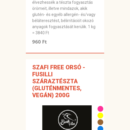
élvezhessék a tészta fogyasztás
örömeit, illetve mindazok, akik
glutén- és egyéb allergén- és/vagy
béláteresztést, bélirritációt okozó
anyagok fogyasztását kerülik. 1 kg
= 3840 Ft
960 Ft
SZAFI FREE ORSÓ -
FUSILLI
SZÁRAZTÉSZTA
(GLUTÉNMENTES,
VEGÁN) 200G