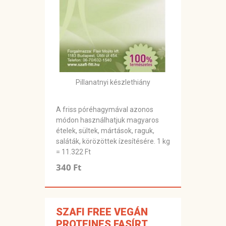
Pillanatnyi készlethiány
A friss póréhagymával azonos
módon használhatjuk magyaros
ételek, sültek, mártások, raguk,
saláták, körözöttek ízesítésére. 1 kg
= 11.322 Ft
340 Ft
SZAFI FREE VEGÁN
PROTEINES FASÍRT