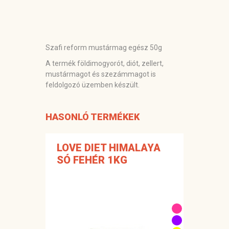
Szafi reform mustármag egész 50g
A termék földimogyorót, diót, zellert,
mustármagot és szezámmagot is
feldolgozó üzemben készült.
HASONLÓ TERMÉKEK
LOVE DIET HIMALAYA
SÓ FEHÉR 1KG