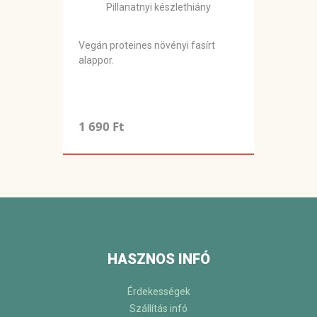
Pillanatnyi készlethiány
Vegán proteines növényi fasírt
alappor.
1 690 Ft
HASZNOS INFÓ
Érdekességek
Szállítás infó