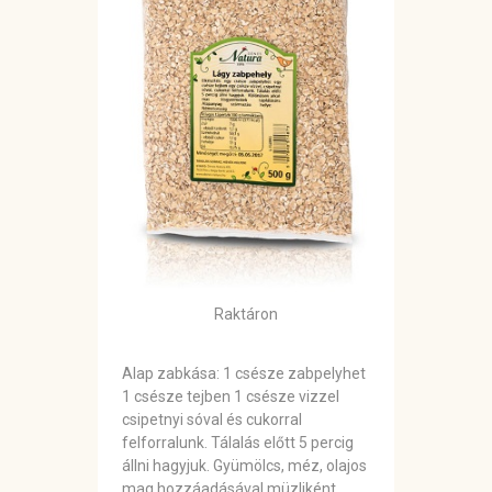
Raktáron
Alap zabkása: 1 csésze zabpelyhet
1 csésze tejben 1 csésze vizzel
csipetnyi sóval és cukorral
felforralunk. Tálalás előtt 5 percig
állni hagyjuk. Gyümölcs, méz, olajos
mag hozzáadásával müzliként