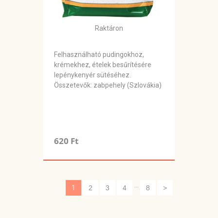
Raktáron
Felhasználható pudingokhoz,
krémekhez, ételek besűrítésére
lepénykenyér sütéséhez.
Összetevők: zabpehely (Szlovákia)
620 Ft
...
1