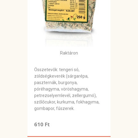
Raktáron
Összetevők: tengeri só,
zöldségkeverék (sárgarépa,
paszternák, burgonya,
póréhagyma, vöröshagyma,
petrezselyemlevél, zellergumó),
szőlőcukor, kurkuma, fokhagyma,
gombapor, fűszerek.
610 Ft