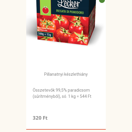
Pillanatnyi készlethiány
Összetevők 99,5% paradicsom
(sűrítményből), só. 1 kg = 544 Ft
320 Ft