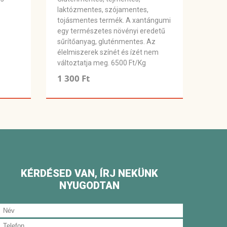
laktózmentes, szójamentes,
tojásmentes termék. A xantángumi
egy természetes növényi eredetű
sűrítőanyag, gluténmentes. Az
élelmiszerek színét és ízét nem
változtatja meg. 6500 Ft/Kg
1 300 Ft
KÉRDÉSED VAN, ÍRJ NEKÜNK
NYUGODTAN