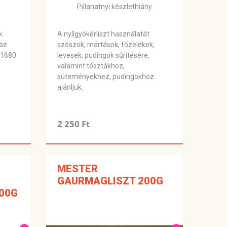
Pillanatnyi készlethiány
k
A nyílgyökérliszt használatát
 az
szószok, mártások, főzelékek,
 1680
levesek, pudingok sűrítésére,
valamint tésztákhoz,
süteményekhez, pudingokhoz
ajánljuk.
2 250 Ft
MESTER
GAURMAGLISZT 200G
00G