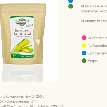
Glutén- és alle
Származási orszá
Pillanatnyi készl
Gluténment
Tojásmente
Laktózment
Vegán
 bio kukoricakeményítő, 250 g
ők: kukoricakeményítő*
rzött Ökológiai Gazdálkodásból HU-ÖKO-01