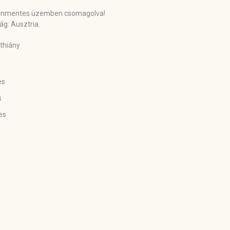
rgénmentes üzemben csomagolva!
g: Ausztria.
ethiány
es
s
es