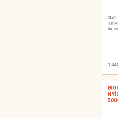
Gluté
húsok
törté
1 44
BIO
NYÍ
500