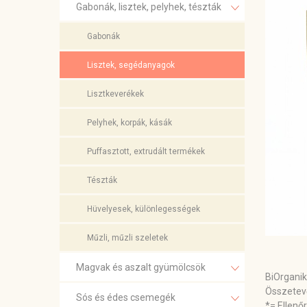
Gabonák, lisztek, pelyhek, tészták
Gabonák
Lisztek, segédanyagok
Lisztkeverékek
Pelyhek, korpák, kásák
Puffasztott, extrudált termékek
Tészták
Hüvelyesek, különlegességek
Műzli, műzli szeletek
Magvak és aszalt gyümölcsök
BiOrganik
Összetev
Sós és édes csemegék
*= Ellenő