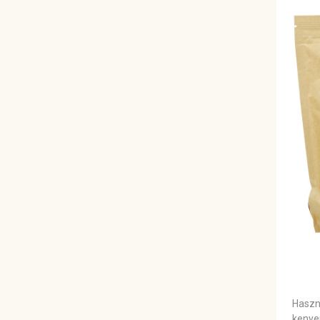
Haszn
kenye