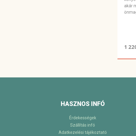
akár m
önmag
1 22
HASZNOS INFÓ
Érdekességek
Szállítás infó
Adatkezelési tájékoztató