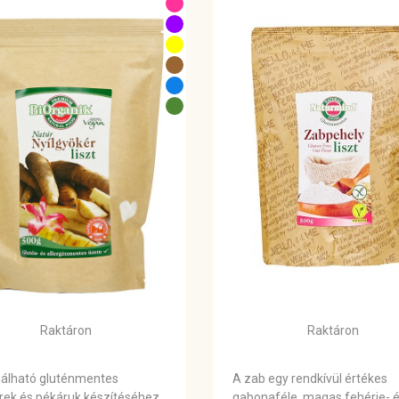
Raktáron
Raktáron
álható gluténmentes
A zab egy rendkívül értékes
rek és pékáruk készítéséhez,
gabonaféle, magas fehérje- 