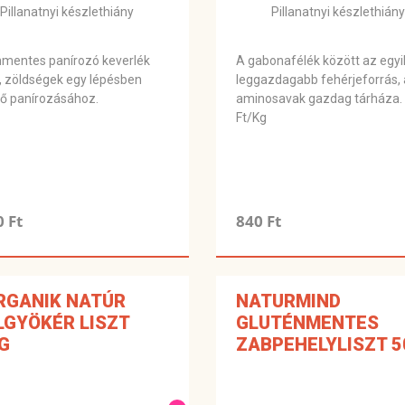
Pillanatnyi készlethiány
Pillanatnyi készlethiány
nmentes panírozó keverlék
A gabonafélék között az egyi
, zöldségek egy lépésben
leggazdagabb fehérjeforrás,
nő panírozásához.
aminosavak gazdag tárháza.
Ft/Kg
0 Ft
840 Ft
RGANIK NATÚR
NATURMIND
LGYÖKÉR LISZT
GLUTÉNMENTES
G
ZABPEHELYLISZT 5