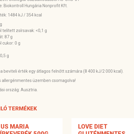
e: Biokontroll Hungária Nonprofit Kft.
ték: 1484 kJ / 354 kcal
 g
 telített zsírsavak: <0,1 g
t: 87 g
l cukor: 0 g
0,5 g
a beviteli érték egy átlagos felnőtt számára (8 400 kJ/2 000 kcal).
és allergénmentes üzemben csomagolva!
i ország: Ausztria.
LÓ TERMÉKEK
S US MARIA
LOVE DIET
ÍRKEVERÉK 500G
GLUTÉNMENTES