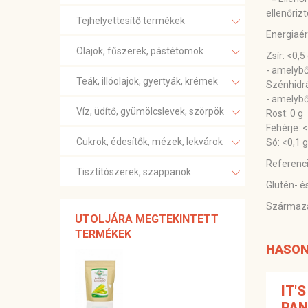
ellenőrizt
Tejhelyettesítő termékek
Energiaér
Olajok, fűszerek, pástétomok
Zsír: <0,5
- amelyből
Teák, illóolajok, gyertyák, krémek
Szénhidrá
- amelybő
Víz, üdítő, gyümölcslevek, szörpök
Rost: 0 g
Fehérje: <
Cukrok, édesítők, mézek, lekvárok
Só: <0,1 g
Referenci
Tisztítószerek, szappanok
Glutén- 
Származás
UTOLJÁRA MEGTEKINTETT
TERMÉKEK
HASON
IT'
PAN