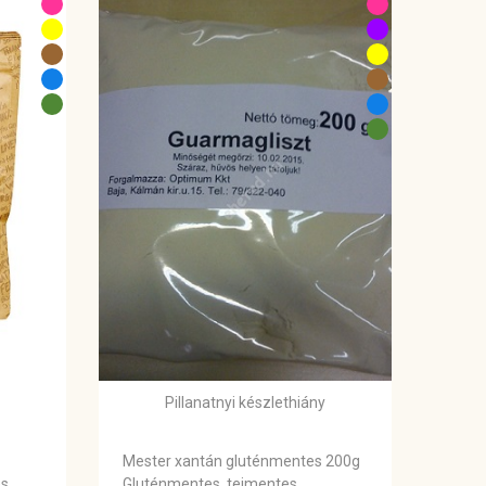
Pillanatnyi készlethiány
Mester xantán gluténmentes 200g
és
Gluténmentes, tejmentes,